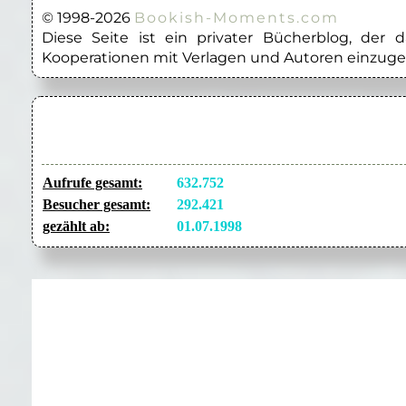
© 1998-2026
Bookish-Moments.com
Diese Seite ist ein privater Bücherblog, der
Kooperationen mit Verlagen und Autoren einzuge
Aufrufe gesamt:
632.752
Besucher gesamt:
292.421
gezählt ab:
01.07.1998