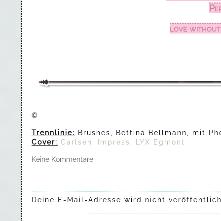
Pe
love without 
©
Trennlinie:
Brushes, Bettina Bellmann, mit Ph
Cover:
Carlsen
,
Impress
,
LYX Egmont
Keine Kommentare
Deine E-Mail-Adresse wird nicht veröffentlich