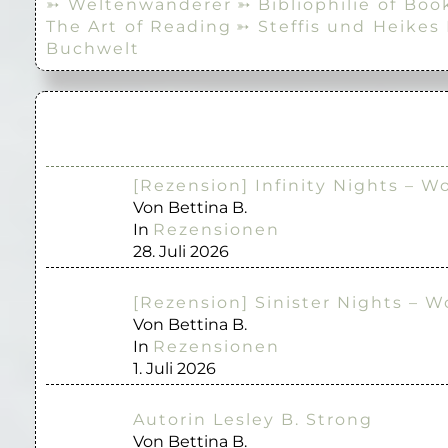
➳ Weltenwanderer
➳ Bibliophilie of Boo
The Art of Reading
➳ Steffis und Heikes
Buchwelt
[Rezension] Infinity Nights – W
Von Bettina B.
In
Rezensionen
28. Juli 2026
[Rezension] Sinister Nights – W
Von Bettina B.
In
Rezensionen
1. Juli 2026
Autorin Lesley B. Strong
Von Bettina B.