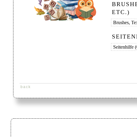
BRUSH
ETC.)
SEITEN
back