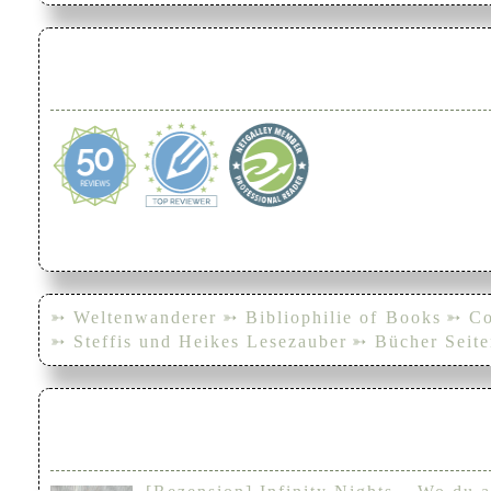
➳ Weltenwanderer
➳ Bibliophilie of Books
➳ Co
➳ Steffis und Heikes Lesezauber
➳ Bücher Seite