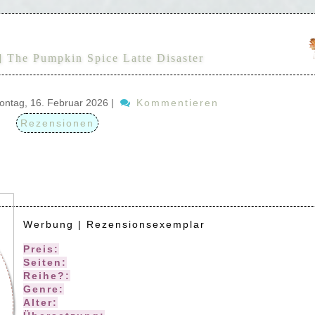
] The Pumpkin Spice Latte Disaster
ontag, 16. Februar 2026
|
Kommentieren
Rezensionen
Werbung | Rezensionsexemplar
Preis:
16,99 (Print) | 12,99 € (E-Book)
Seiten:
497
Reihe?:
Lower Wilby #1
Genre:
Romance
Alter:
ab 16 Jahren