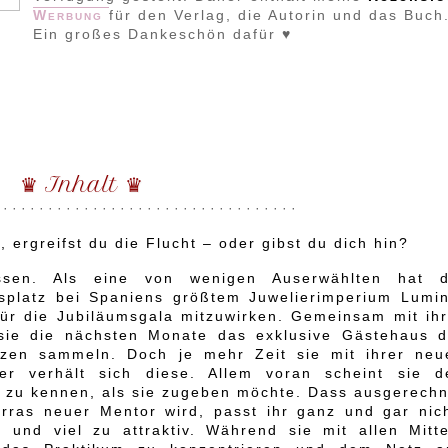
Werbung
für den Verlag, die Autorin und das Buch
Ein großes Dankeschön dafür ♥
♛ Inhalt ♛
 · · · · · · · · · · · · · · · · · · · · · · · · · · · · · · · · ·
 ergreifst du die Flucht – oder gibst du dich hin?
sen. Als eine von wenigen Auserwählten hat d
msplatz bei Spaniens größtem Juwelierimperium Lumin
für die Jubiläumsgala mitzuwirken. Gemeinsam mit ihr
sie die nächsten Monate das exklusive Gästehaus d
nzen sammeln. Doch je mehr Zeit sie mit ihrer neu
mer verhält sich diese. Allem voran scheint sie d
r zu kennen, als sie zugeben möchte. Dass ausgerechn
rras neuer Mentor wird, passt ihr ganz und gar nich
 und viel zu attraktiv. Während sie mit allen Mitte