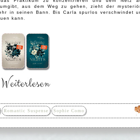
uf das Praktikum zu konzentrieren und dem Netz a
umgibt, aus dem Weg zu gehen, zieht der mysteriö
hr in seinen Bann. Bis Carla spurlos verschwindet u
auen kann.
Weiterlesen
Romantic Suspense
Sophie Como