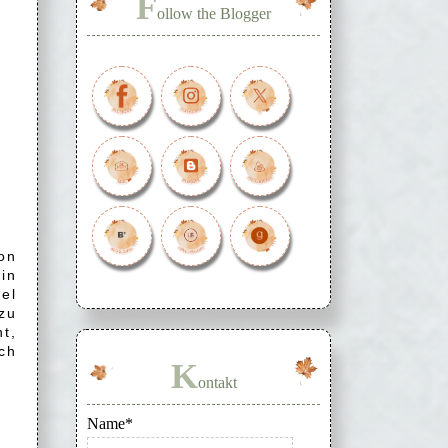
F
ollow the Blogger
on
in
el
zu
t,
och
K
ontakt
Name*