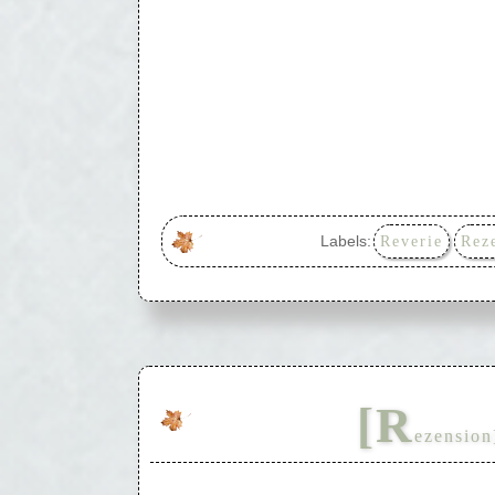
Labels:
Reverie
Rez
[R
ezension