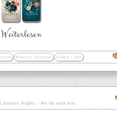
Weiterlesen
ension
Romance Suspense
Sophia Como
] Sinister Nights – Wo du auch bist