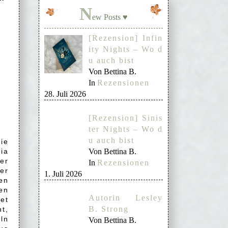
.
N
ew Posts ♥
[Rezension] Infin
ity Nights – Wo d
u auch bist
Von Bettina B.
In
Rezensionen
28. Juli 2026
[Rezension] Sinis
ter Nights – Wo d
u auch bist
ie
ia
Von Bettina B.
er
In
Rezensionen
er
1. Juli 2026
en
en
Autorin Lesley
et
B. Strong
t,
ln
Von Bettina B.