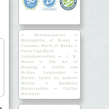
➳ Weltenwanderer
➳
Bibliophilie of Books
➳
Corinnas World of Books
➳
PrettyTigerBuch
➳
Gedankenvielfalt
➳ J. K.
Bloom
➳ The Art of
Reading
➳ Steffis und
Heikes Lesezauber
➳
Bücher Seiten zu anderen
Welten
➳ Bambinis
Bücherzauber
➳ Chillys
Buchwelt
n