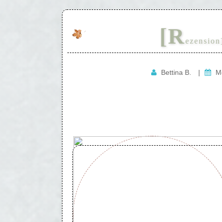
[R
ezension
Bettina B.
|
M