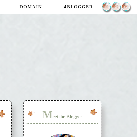
DOMAIN
4BLOGGER
M
eet the Blogger