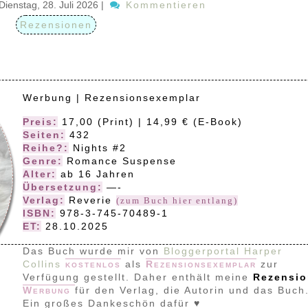
Dienstag, 28. Juli 2026
|
Kommentieren
Rezensionen
Werbung | Rezensionsexemplar
Preis:
17,00 (Print) | 14,99 € (E-Book)
Seiten:
432
Reihe?:
Nights #2
Genre:
Romance Suspense
Alter:
ab 16 Jahren
Übersetzung:
—-
Verlag:
Reverie
(zum Buch hier entlang)
ISBN:
978-3-745-70489-1
ET:
28.10.2025
Das Buch wurde mir von
Bloggerportal Harper
Collins
kostenlos
als
Rezensionsexemplar
zur
Verfügung gestellt. Daher enthält meine
Rezensio
Werbung
für den Verlag, die Autorin und das Buch
Ein großes Dankeschön dafür ♥