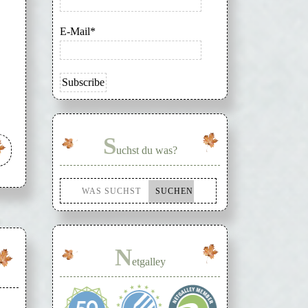
E-Mail*
S
uchst du was?
N
etgalley