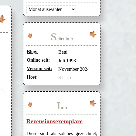
Archiv
S
eiteninfo
Blog:
Betti
Online seit:
Juli 1998
Version seit:
November 2024
Host:
Strato
I
nfo
Rezensionsexemplare
Diese sind als solches gezeichnet,