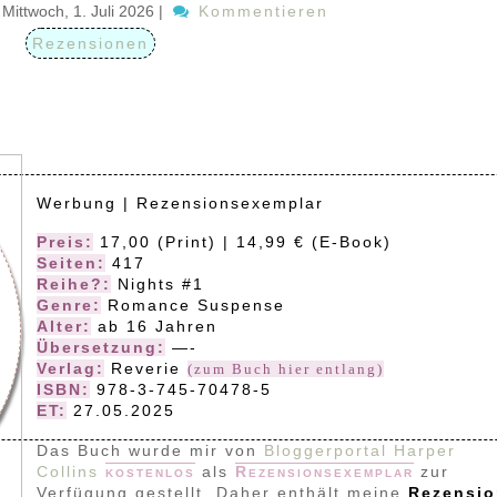
Mittwoch, 1. Juli 2026
|
Kommentieren
Rezensionen
Werbung | Rezensionsexemplar
Preis:
17,00 (Print) | 14,99 € (E-Book)
Seiten:
417
Reihe?:
Nights #1
Genre:
Romance Suspense
Alter:
ab 16 Jahren
Übersetzung:
—-
Verlag:
Reverie
(zum Buch hier entlang)
ISBN:
978-3-745-70478-5
ET:
27.05.2025
Das Buch wurde mir von
Bloggerportal Harper
Collins
kostenlos
als
Rezensionsexemplar
zur
Verfügung gestellt. Daher enthält meine
Rezensio