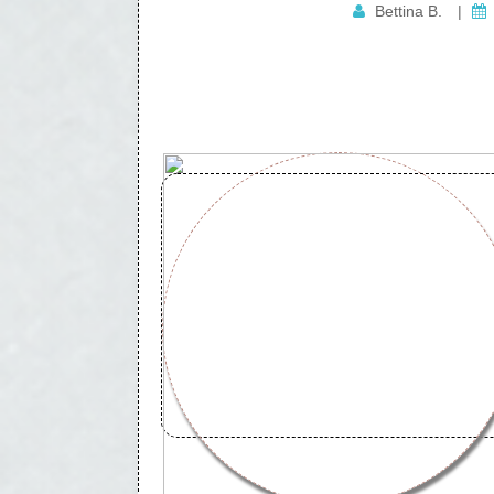
Bettina B.
|