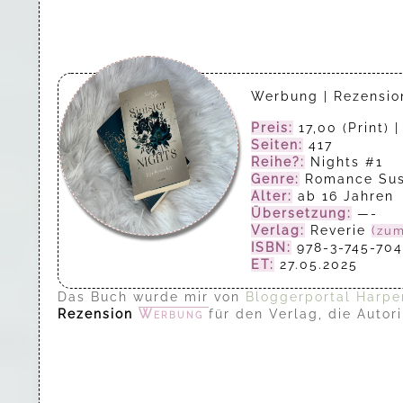
Werbung | Rezensi
Preis:
17,00 (Print) 
Seiten:
417
Reihe?:
Nights #1
Genre:
Romance Su
Alter:
ab 16 Jahren
Übersetzung:
—-
Verlag:
Reverie
(zum
ISBN:
978-3-745-704
ET:
27.05.2025
Das Buch wurde mir von
Bloggerportal Harper
Rezension
Werbung
für den Verlag, die Auto