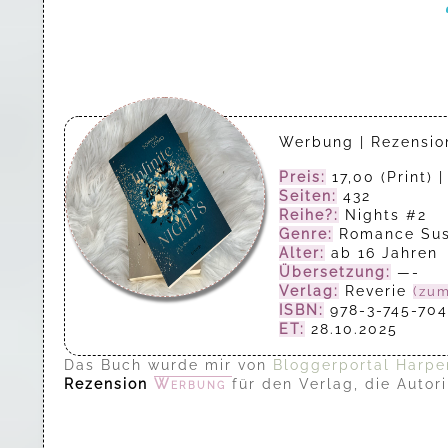
Werbung | Rezensi
Preis:
17,00 (Print) 
Seiten:
432
Reihe?:
Nights #2
Genre:
Romance Su
Alter:
ab 16 Jahren
Übersetzung:
—-
Verlag:
Reverie
(zum
ISBN:
978-3-745-704
ET:
28.10.2025
Das Buch wurde mir von
Bloggerportal Harper
Rezension
Werbung
für den Verlag, die Auto