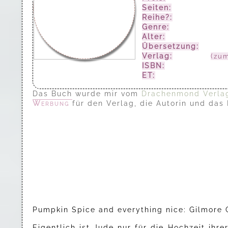
Seiten:
497
Reihe?:
Lower Wilby
Genre:
Romance
Alter:
ab 16 Jahren
Übersetzung:
—-
Verlag:
Forever
(zum
ISBN:
978-39897800
ET:
09.10.2025
Das Buch wurde mir vom
Drachenmond Verla
Werbung
für den Verlag, die Autorin und das
Pumpkin Spice and everything nice: Gilmore G
Eigentlich ist Jude nur für die Hochzeit ihr