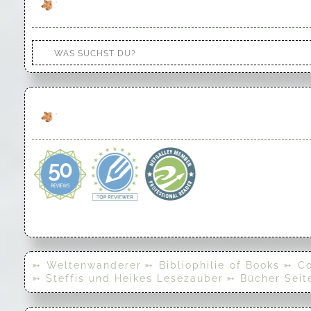
➳ Weltenwanderer
➳ Bibliophilie of Books
➳ Co
➳ Steffis und Heikes Lesezauber
➳ Bücher Seit