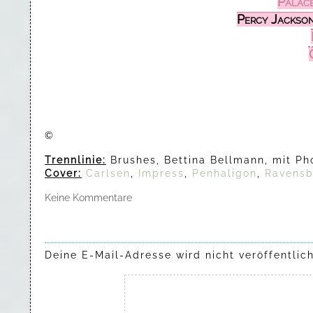
Palace
Percy Jackson
©
Trennlinie:
Brushes, Bettina Bellmann, mit Ph
Cover:
Carlsen
,
Impress
,
Penhaligon
,
Ravensb
Keine Kommentare
Deine E-Mail-Adresse wird nicht veröffentlich