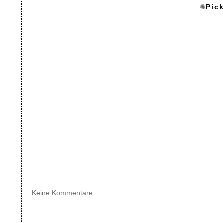
✺
Pic
Keine Kommentare