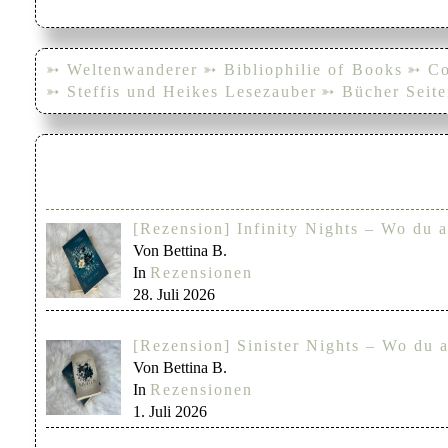
➳ Weltenwanderer
➳ Bibliophilie of Books
➳ Co
➳ Steffis und Heikes Lesezauber
➳ Bücher Seite
[Rezension] Infinity Nights – Wo du a
Von Bettina B.
In
Rezensionen
28. Juli 2026
[Rezension] Sinister Nights – Wo du a
Von Bettina B.
In
Rezensionen
1. Juli 2026