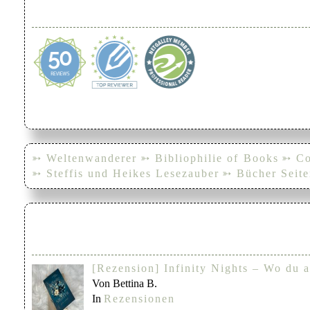
➳ Weltenwanderer
➳ Bibliophilie of Books
➳ Co
➳ Steffis und Heikes Lesezauber
➳ Bücher Seite
[Rezension] Infinity Nights – Wo du a
Von Bettina B.
In
Rezensionen