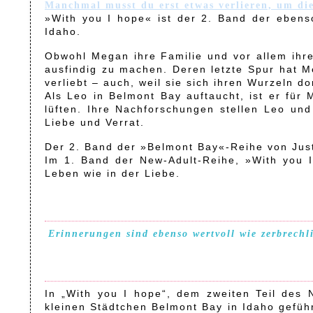
Manchmal musst du erst etwas verlieren, um die
»With you I hope« ist der 2. Band der eben
Idaho.
Obwohl Megan ihre Familie und vor allem ihre A
ausfindig zu machen. Deren letzte Spur hat Me
verliebt – auch, weil sie sich ihren Wurzeln do
Als Leo in Belmont Bay auftaucht, ist er fü
lüften. Ihre Nachforschungen stellen Leo un
Liebe und Verrat.
Der 2. Band der »Belmont Bay«-Reihe von Jus
Im 1. Band der New-Adult-Reihe, »With you
Leben wie in der Liebe.
Erinnerungen sind ebenso wertvoll wie zerbrechl
In „With you I hope“, dem zweiten Teil des 
kleinen Städtchen Belmont Bay in Idaho geführ