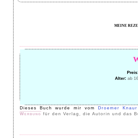
MEINE REZE
Preis
Alter:
ab 16
Dieses Buch wurde mir vom
Droemer Knau
Werbung
für den Verlag, die Autorin und das B