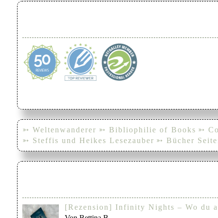
➳ Weltenwanderer
➳ Bibliophilie of Books
➳ Co
➳ Steffis und Heikes Lesezauber
➳ Bücher Seite
[Rezension] Infinity Nights – Wo du a
Von Bettina B.