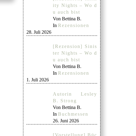
ity Nights – Wo d
u auch bist
Von Bettina B.
In
Rezensionen
28. Juli 2026
[Rezension] Sinis
ter Nights – Wo d
u auch bist
Von Bettina B.
In
Rezensionen
1. Juli 2026
Autorin Lesley
B. Strong
Von Bettina B.
In
Buchmessen
26. Juni 2026
[Vorstellung] Büc