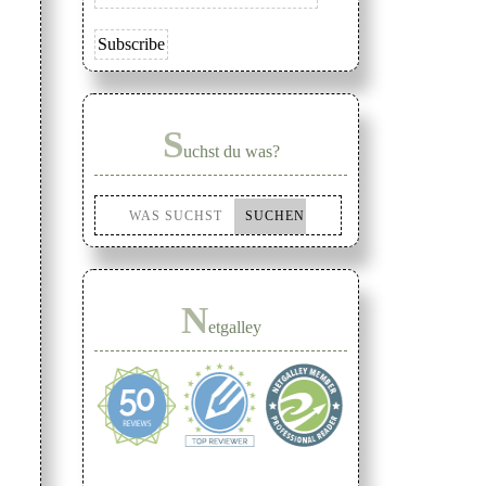
S
uchst du was?
N
etgalley