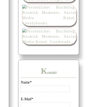
K
ontakt
Name*
E-Mail*