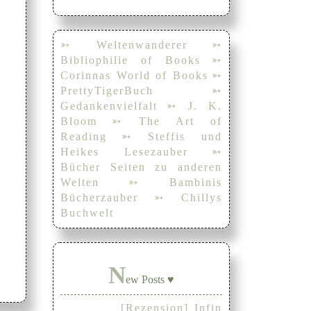
➳ Weltenwanderer
➳
Bibliophilie of Books
➳
Corinnas World of Books
➳
PrettyTigerBuch
➳
Gedankenvielfalt
➳ J. K.
Bloom
➳ The Art of
Reading
➳ Steffis und
Heikes Lesezauber
➳
Bücher Seiten zu anderen
Welten
➳ Bambinis
Bücherzauber
➳ Chillys
Buchwelt
N
ew Posts ♥
[Rezension] Infin