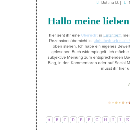
Bettina B.
|
Hallo meine lieben
hier seht ihr eine
in
mei
Übersicht
Listenform
Rezensionsübersicht ist
alphabethisch nach 
oben stehen. Ich habe ein eigenes Bewer
gelesenen Buch widerspiegelt. Ich möchte 
subjektive Meinung zum entsprechenden Buch
Blog, in den Kommentaren oder auf Social 
müsst ihr hier 
A
B
C
D
E
F
G
H
I
J
K