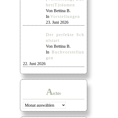
her(T)räumen
Von Bettina B.
In
Vorstellungen
23. Juni 2026
Der perfekte Sch
ulstart
Von Bettina B.
In
Buchvorstellun
gen
22. Juni 2026
A
rchiv