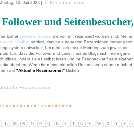
Montag, 13. Juli 2026
|
Kommentieren
 Follower und Seitenbesucher,
ner bisher
, die von mir
rezensiert
worden sind. Meine
gelesenen Bücher
sortiert, damit die neuesten Rezensionen immer ganz
Autoren / Reihen
tungssystem entwickelt, bei dem sich meine Meinung zum jeweiligen
natürlich, dass die Follower und Leser meines Blogs sich ihre eigene
 bilden, indem sie es selbst lesen und ihr Feedback auf dem eigenen
Media abgeben. Wenn ihr meine aktuellen Rezensionen sehen möchtet,
unten auf
"Aktuelle Rezensionen"
klicken
Aktuelle Rezensionen
L
M
N
O
P
Q
R
S
T
U
V
W
X
Y
Z
#