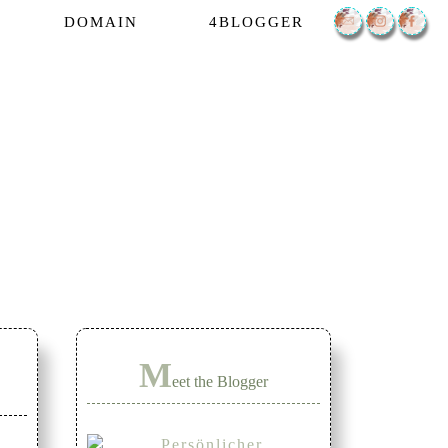
DOMAIN
4BLOGGER
M
eet the Blogger