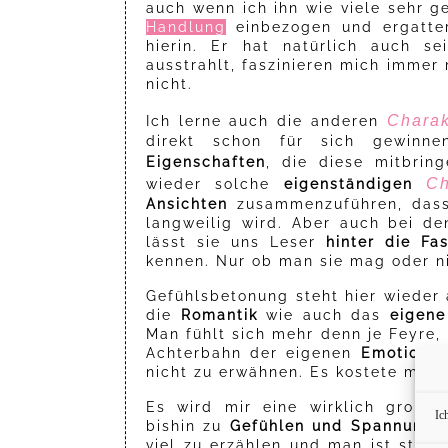
auch wenn ich ihn wie viele sehr g
Handlung
einbezogen und ergatte
hierin. Er hat natürlich auch s
ausstrahlt, faszinieren mich immer
nicht.
Charak
Ich lerne auch die anderen
direkt schon für sich gewinn
Eigenschaften
, die diese mitbrin
Ch
wieder solche
eigenständigen
Ansichten
zusammenzuführen, dass 
langweilig wird. Aber auch bei d
lässt sie uns Leser
hinter die Fa
kennen. Nur ob man sie mag oder ni
Gefühlsbetonung steht hier wieder 
die
Romantik
wie auch das
eigene
Man fühlt sich mehr denn je Feyre
Achterbahn der eigenen
Emotionen
nicht zu erwähnen. Es kostete mic
Es wird mir eine wirklich großa
Ic
bishin zu
Gefühlen und Spannung
i
viel zu erzählen und man ist stark