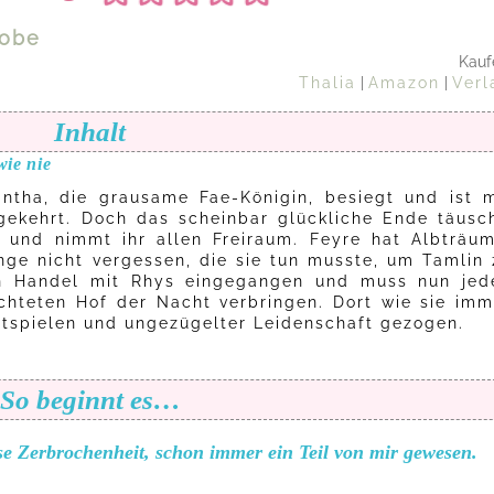
robe
Kauf
Thalia
|
Amazon
|
Verl
Inhalt
wie nie
ntha, die grausame Fae-Königin, besiegt und ist m
gekehrt. Doch das scheinbar glückliche Ende täusch
 und nimmt ihr allen Freiraum. Feyre hat Albträum
nge nicht vergessen, die sie tun musste, um Tamlin 
ten Handel mit Rhys eingegangen und muss nun jed
hteten Hof der Nacht verbringen. Dort wie sie imm
chtspielen und ungezügelter Leidenschaft gezogen.
So beginnt es…
ese Zerbrochenheit, schon immer ein Teil von mir gewesen.