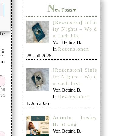
N
an
ew Posts ♥
nd
[Rezension] Infin
er
ity Nights – Wo d
te
u auch bist
Von Bettina B.
In
Rezensionen
ig
28. Juli 2026
r.
nn
[Rezension] Sinis
ter Nights – Wo d
u auch bist
ine
Von Bettina B.
ese
In
Rezensionen
1. Juli 2026
Autorin Lesley
B. Strong
Von Bettina B.