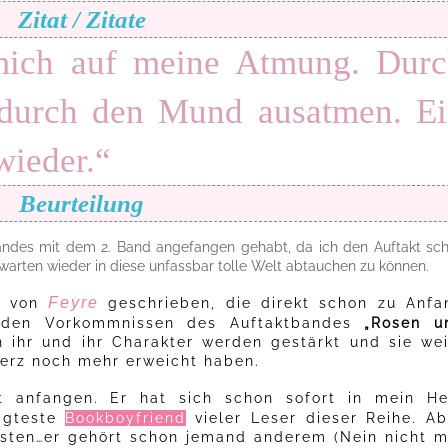
Zitat / Zitate
 mich auf meine Atmung. Dur
 durch den Mund ausatmen. E
wieder.“
Beurteilung
andes mit dem 2. Band angefangen gehabt, da ich den Auftakt sc
warten wieder in diese unfassbar tolle Welt abtauchen zu können.
Feyre
t
von
geschrieben, die direkt schon zu Anfa
n den Vorkommnissen des Auftaktbandes
„Rosen u
 ihr und ihr Charakter werden gestärkt und sie wei
Herz noch mehr erweicht haben.
t anfangen. Er hat sich schon sofort in mein He
agteste
Bookboyfriend
vieler Leser dieser Reihe. Ab
östen…er gehört schon jemand anderem (Nein nicht mi