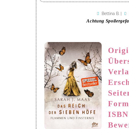
Bettina B.
|
Achtung Spoilergefa
Origi
Über
Verla
Ersc
Seite
Form
ISBN
Bewe