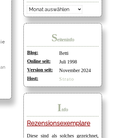
Archiv
S
eiteninfo
ie
Blog:
Betti
Online seit:
Juli 1998
 an
Version seit:
November 2024
Host:
Strato
I
nfo
Rezensionsexemplare
Diese sind als solches gezeichnet,