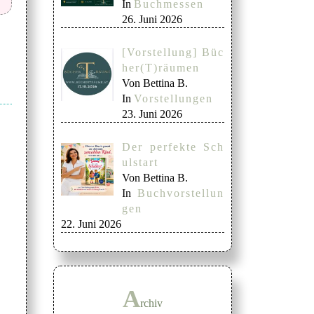
In
Buchmessen
26. Juni 2026
[Vorstellung] Büc
her(T)räumen
Von Bettina B.
In
Vorstellungen
23. Juni 2026
Der perfekte Sch
ulstart
Von Bettina B.
In
Buchvorstellun
gen
22. Juni 2026
A
rchiv