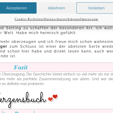
at. Nur mal kurz reinlesen ist einfach nicht drin. M
Akzeptieren
Ablehnen
Vorlieben
 muss sich seeeeeeeeehr viel Zeit nehmen dafür u
ssen.
Cookie-Richtlinie
Datenschutzerklärung
Impressum
ist flüssig und malerisch. Sie schafft es immer wied
nd Setting zu schaffen der besonderen Art. Ich woll
er Welt. Habe mich heimisch gefühlt.
mehr überzeugen und ich freue mich schon wahnsinn
nger
zum Schluss ist einer der übelsten Sorte wiede
nd schon hier habe und direkt lesen kann, auch we
nde ist.
Fazit
Überzeugung. Die Geschichte bietet einfach so viel mehr als nur e
 Eine mehr als perfekte Zusammensetzung von allem. Und wer di
 es definitiv mal probieren.