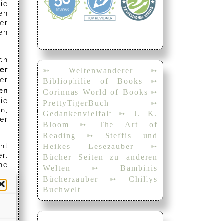
ie
en
er
en
ch
er
➳ Weltenwanderer
➳
er
Bibliophilie of Books
➳
en
Corinnas World of Books
➳
ie
PrettyTigerBuch
➳
n,
Gedankenvielfalt
➳ J. K.
er
Bloom
➳ The Art of
Reading
➳ Steffis und
Heikes Lesezauber
➳
hl
r.
Bücher Seiten zu anderen
ne
Welten
➳ Bambinis
ch
Bücherzauber
➳ Chillys
Buchwelt
ät
hr
er