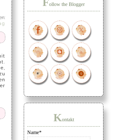
F
ollow the Blogger
en:
ag
it
t.
e,
zu
en
er
K
ontakt
Name*