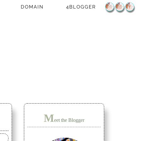
DOMAIN
4BLOGGER
M
eet the Blogger