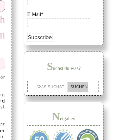
E-Mail*
ch
in
S
uchst du was?
hon
ng
nd
st
N
etgalley
rz
er
r,