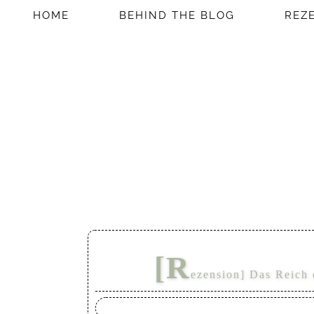
HOME
BEHIND THE BLOG
REZ
[R
ezension] Das Reich 