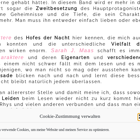
erne gehabt hätte). In diesem Band wird er mehr in d
rt sogar die
Zweitbesetzung
des Hauptprotagonist
eine Geheimnisse und die Tiefe, die sein Charakt
 mehr. Man muss ihn entweder einfach lieben oder eb
tere
des
Hofes der Nacht
hier kennen, die mich au
en konnten und die unterschiedliche
Vielfalt d
Sarah J. Maas
gen wirken enorm.
schafft es imm
araktere
und deren
Eigenarten
und
verschieden
einem nicht schwer fällt mit dem lesen und es n
enjenigen, wo man nicht so mag oder ausstehen kan
ssade
blicken nach und nach und lernt diese bess
cht bleibt natürlich jedem überlassen.
an allererster Stelle und damit meine ich, dass sowo
 Leiden
beim Lesen wieder nicht zu kurz kommt hie
, Rhys und vielen anderen verbunden und dass man ei
 und Gefühle
durchmacht, brauch ich hier glaube i
Cookie-Zustimmung verwalten
h
sehr viele Nerven
beim Lesen.
rtige Geschichte wieder geboten. Von
Komplexibilit
h verwende Cookies, um meine Website und meinen Service zu optimieren.
st alles dabei. Diese Reihe hat meines Erachtens se
 gefesselt und sie hat eine starke Anziehungskraft d