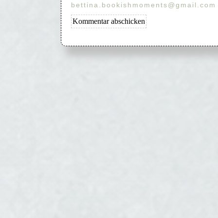
bettina.bookishmoments@gmail.com