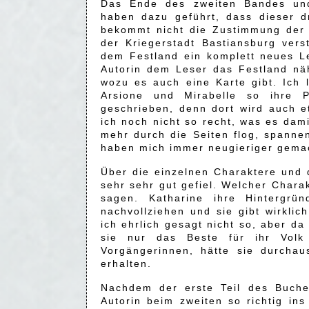
Das Ende des zweiten Bandes und
haben dazu geführt, dass dieser dr
bekommt nicht die Zustimmung der M
der Kriegerstadt Bastiansburg vers
dem Festland ein komplett neues L
Autorin dem Leser das Festland nä
wozu es auch eine Karte gibt. Ich 
Arsione und Mirabelle so ihre 
geschrieben, denn dort wird auch e
ich noch nicht so recht, was es dami
mehr durch die Seiten flog, spann
haben mich immer neugieriger gema
Über die einzelnen Charaktere und d
sehr sehr gut gefiel. Welcher Charak
sagen. Katharine ihre Hintergrü
nachvollziehen und sie gibt wirkli
ich ehrlich gesagt nicht so, aber da
sie nur das Beste für ihr Volk 
Vorgängerinnen, hätte sie durcha
erhalten.
Nachdem der erste Teil des Buche
Autorin beim zweiten so richtig i