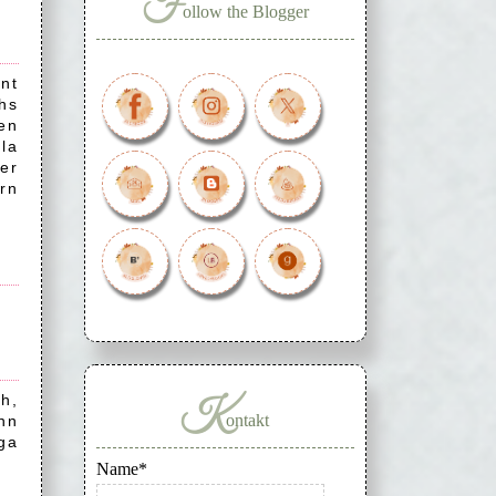
F
ollow the Blogger
nt
hs
en
la
er
rn
h,
K
ontakt
nn
ga
Name*