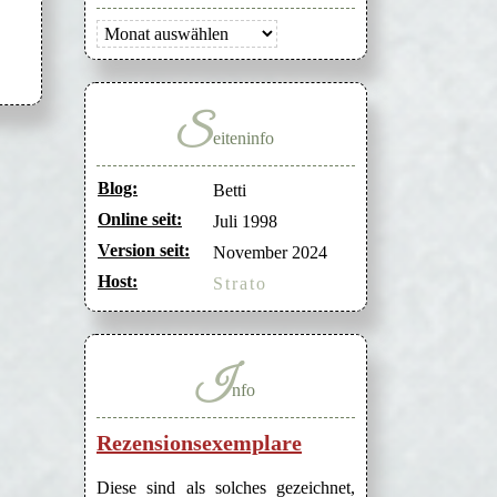
Archiv
S
eiteninfo
Blog:
Betti
Online seit:
Juli 1998
Version seit:
November 2024
Host:
Strato
I
nfo
Rezensionsexemplare
Diese sind als solches gezeichnet,