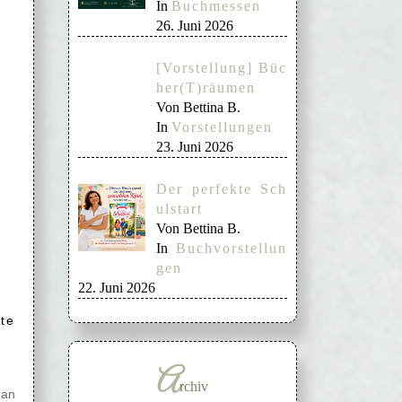
In
Buchmessen
26. Juni 2026
[Vorstellung] Büc
her(T)räumen
Von Bettina B.
In
Vorstellungen
23. Juni 2026
Der perfekte Sch
ulstart
Von Bettina B.
In
Buchvorstellun
gen
22. Juni 2026
te
A
rchiv
 an