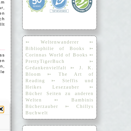
am
ar,
en
ch
lt
➳ Weltenwanderer
➳
Bibliophilie of Books
➳
Corinnas World of Books
➳
ss
en
PrettyTigerBuch
➳
n,
Gedankenvielfalt
➳ J. K.
le
Bloom
➳ The Art of
Reading
➳ Steffis und
Heikes Lesezauber
➳
Bücher Seiten zu anderen
Welten
➳ Bambinis
Bücherzauber
➳ Chillys
Buchwelt