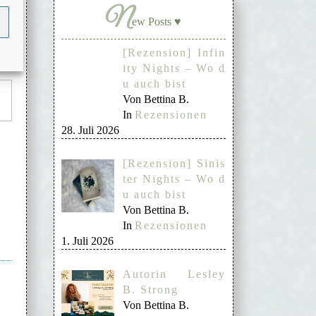
N
ew Posts ♥
[Rezension] Infin
ity Nights – Wo d
u auch bist
Von Bettina B.
In
Rezensionen
28. Juli 2026
[Rezension] Sinis
ter Nights – Wo d
u auch bist
Von Bettina B.
In
Rezensionen
1. Juli 2026
Autorin Lesley
B. Strong
Von Bettina B.