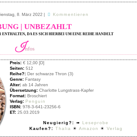
ienstag, 8. März 2022
|
Kommentieren
UNG | UNBEZAHLT
 ENTHALTEN, DA ES SICH HIERBEI UM EINE REIHE HANDELT
I
nfos
Preis:
€ 12,00 [D]
Seiten:
512
Reihe?:
Der schwarze Thron (3)
Genre:
Fantasy
Alter:
ab 14 Jahren
Übersetzung:
Charlotte Lungstrass-Kapfer
Format:
Broschiert
Verlag:
Penguin
ISBN:
978-3-641-23256-6
ET:
25.03.2019
Neugierig?:
➠
Leseprobe
Kaufen?:
Thalia
☀
Amazon
☀
Verlag