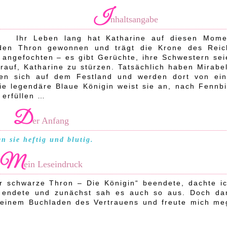
I
nhaltsangabe
Ihr Leben lang hat Katharine auf diesen Mome
den Thron gewonnen und trägt die Krone des Reic
 angefochten – es gibt Gerüchte, ihre Schwestern sei
auf, Katharine zu stürzen. Tatsächlich haben Mirabel
ken sich auf dem Festland und werden dort von ein
ie legendäre Blaue Königin weist sie an, nach Fennbi
 erfüllen …
D
er Anfang
n sie heftig und blutig.
M
ein Leseindruck
 schwarze Thron – Die Königin“ beendete, dachte ic
 endete und zunächst sah es auch so aus. Doch da
 meinem Buchladen des Vertrauens und freute mich me