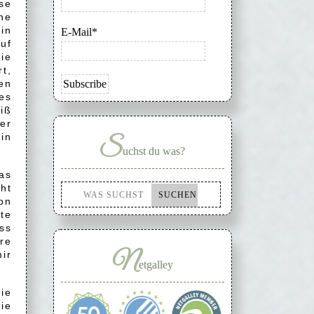
se
ne
in
E-Mail*
uf
ie
t,
en
es
iß
mer
in
S
uchst du was?
as
cht
on
te
ass
re
N
ir
etgalley
ie
ie