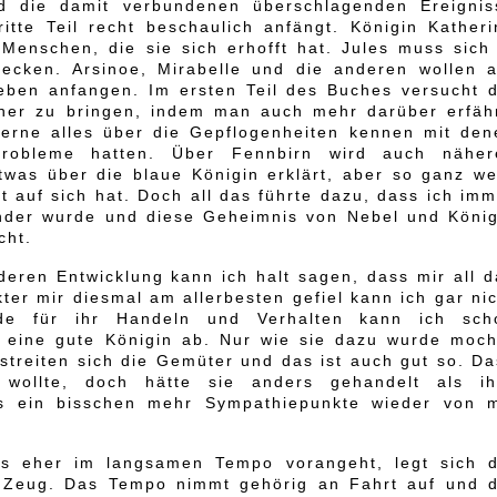
 die damit verbundenen überschlagenden Ereignis
itte Teil recht beschaulich anfängt. Königin Katheri
enschen, die sie sich erhofft hat. Jules muss sich 
tecken. Arsinoe, Mirabelle und die anderen wollen a
eben anfangen. Im ersten Teil des Buches versucht d
her zu bringen, indem man auch mehr darüber erfähr
lerne alles über die Gepflogenheiten kennen mit den
Probleme hatten. Über Fennbirn wird auch näher
twas über die blaue Königin erklärt, aber so ganz we
t auf sich hat. Doch all das führte dazu, dass ich im
ender wurde und diese Geheimnis von Nebel und König
cht.
eren Entwicklung kann ich halt sagen, dass mir all d
ter mir diesmal am allerbesten gefiel kann ich gar ni
nde für ihr Handeln und Verhalten kann ich sch
ch eine gute Königin ab. Nur wie sie dazu wurde moch
 streiten sich die Gemüter und das ist auch gut so. D
wollte, doch hätte sie anders gehandelt als ih
us ein bisschen mehr Sympathiepunkte wieder von m
s eher im langsamen Tempo vorangeht, legt sich d
ns Zeug. Das Tempo nimmt gehörig an Fahrt auf und d