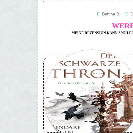
Bettina B.
|
D
WERB
MEINE REZENSION KANN SPOILER