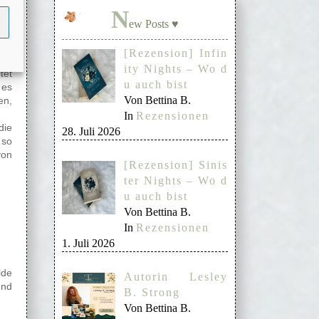
gt.
N
ine
ew Posts ♥
der
[Rezension] Infin
 so
ity Nights – Wo d
tet
u auch bist
 es
Von Bettina B.
en,
In
Rezensionen
die
28. Juli 2026
 so
von
[Rezension] Sinis
ter Nights – Wo d
u auch bist
Von Bettina B.
In
Rezensionen
1. Juli 2026
lde
Autorin Lesley
und
B. Strong
Von Bettina B.