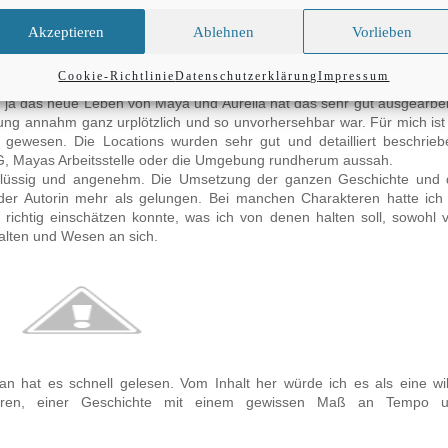
ne WG, die nicht weit von ihrer Arbeitsstelle und Schule entfernt lie
t ihr Freund Richard wäre, der ihr das alles zerstören könnte durch se
Akzeptieren
Ablehnen
Vorlieben
 und dessen Mitbewohner. Immer wieder geraten die beiden aneinan
ie sich entscheidet müsst ihr selber lesen und herausfinden.
Cookie-Richtlinie
Datenschutzerklärung
Impressum
nd kitschig, aber auch als mal einen anderen Liebesroman, den ich
d ja das neue Leben von Maya und Aurelia hat das sehr gut ausgearbei
tung annahm ganz urplötzlich und so unvorhersehbar war. Für mich ist
e gewesen. Die Locations wurden sehr gut und detailliert beschrieb
 WG, Mayas Arbeitsstelle oder die Umgebung rundherum aussah.
, flüssig und angenehm. Die Umsetzung der ganzen Geschichte und 
t der Autorin mehr als gelungen. Bei manchen Charakteren hatte ich
 richtig einschätzen konnte, was ich von denen halten soll, sowohl 
alten und Wesen an sich.
n hat es schnell gelesen. Vom Inhalt her würde ich es als eine wi
kteren, einer Geschichte mit einem gewissen Maß an Tempo 