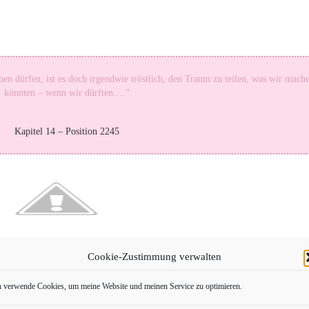
ben dürfen, ist es doch irgendwie tröstlich, den Traum zu teilen, was wir mach
könnten – wenn wir dürften…
.“
Kapitel 14 – Position 2245
auf, wo das Mädchen in den Vordergrund gestellt ist. Und dann noch 
Cookie-Zustimmung verwalten
 Zum Klappentext und zur Leseprobe kann ich nichts sagen, da ich 
se süsse Liebesgeschichte einzutauchen.
h verwende Cookies, um meine Website und meinen Service zu optimieren.
und sie hat mein Herz im Sturm erobert. Maya ist 16 Jahre und will e
n. Nur dafür muss sie umziehen und ihr altes und gewohntes Umf