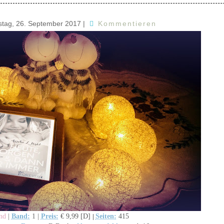
stag, 26. September 2017
|
Kommentieren
and
Band:
Preis:
€ 9,99 [D]
Seiten:
415
|
1
|
|