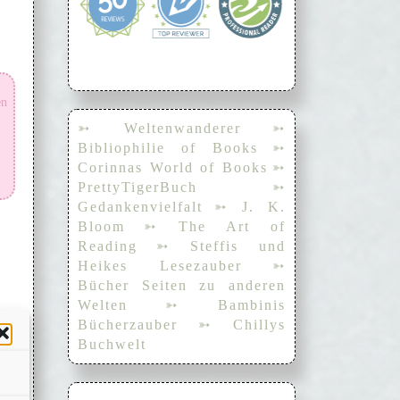
en
➳ Weltenwanderer
➳
Bibliophilie of Books
➳
Corinnas World of Books
➳
PrettyTigerBuch
➳
Gedankenvielfalt
➳ J. K.
Bloom
➳ The Art of
Reading
➳ Steffis und
Heikes Lesezauber
➳
Bücher Seiten zu anderen
Welten
➳ Bambinis
die
Bücherzauber
➳ Chillys
sie
Buchwelt
ine
eld