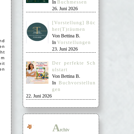
In
Buchmessen
26. Juni 2026
[Vorstellung] Büc
her(T)räumen
Von Bettina B.
nd
In
Vorstellungen
ren
23. Juni 2026
ht
dem
Der perfekte Sch
it
en
ulstart
Von Bettina B.
In
Buchvorstellun
gen
22. Juni 2026
A
rchiv