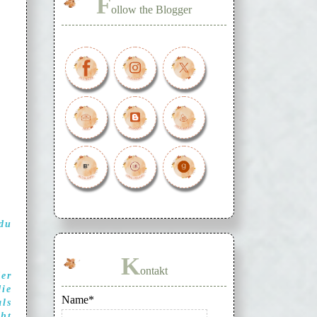
F
ollow the Blogger
 du
K
ontakt
der
ie
Name*
als
cht