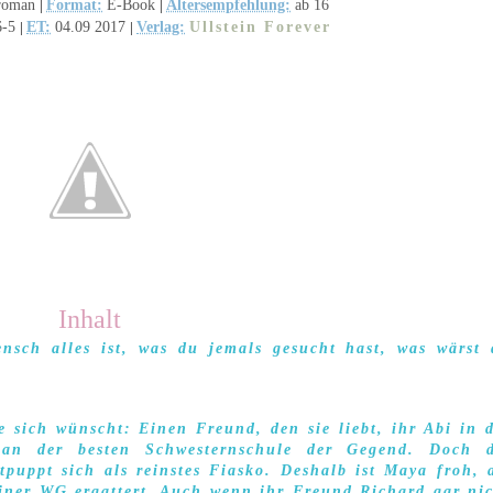
sroman
Format:
E-Book
Altersempfehlung:
ab 16
|
|
6-5
ET:
04.09 2017
Verlag:
Ullstein Forever
|
|
Inhalt
nsch alles ist, was du jemals gesucht hast, was wärst
e sich wünscht: Einen Freund, den sie liebt, ihr Abi in 
 an der besten Schwesternschule der Gegend. Doch d
uppt sich als reinstes Fiasko. Deshalb ist Maya froh, 
einer WG ergattert. Auch wenn ihr Freund Richard gar ni