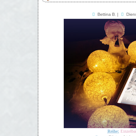
Bettina B.
|
Dien
Reihe:
Einzelb