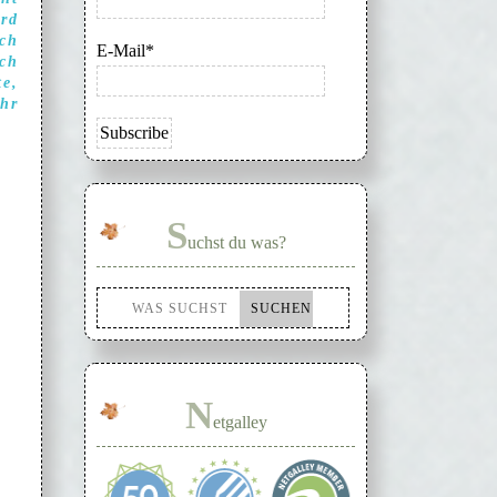
ird
och
E-Mail*
ich
te,
ihr
S
uchst du was?
N
etgalley