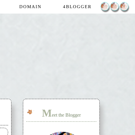
DOMAIN
4BLOGGER
M
eet the Blogger