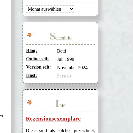
Archiv
S
eiteninfo
Blog:
Betti
Online seit:
Juli 1998
Version seit:
November 2024
Host:
Strato
I
nfo
es
Rezensionsexemplare
Diese sind als solches gezeichnet,