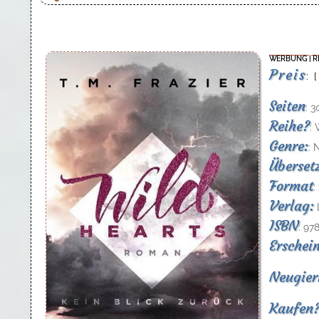
WERBUNG | R
Preis
: 
Seiten
: 3
Reihe?
: 
Genre:
: 
Überset
Format
:
Verlag:
ISBN
: 97
Erschei
Neugier
Kaufen