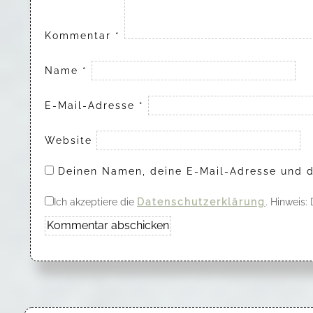
Kommentar
*
Name
*
E-Mail-Adresse
*
Website
Deinen Namen, deine E-Mail-Adresse und d
Ich akzeptiere die
Datenschutzerklärung
. Hinweis: