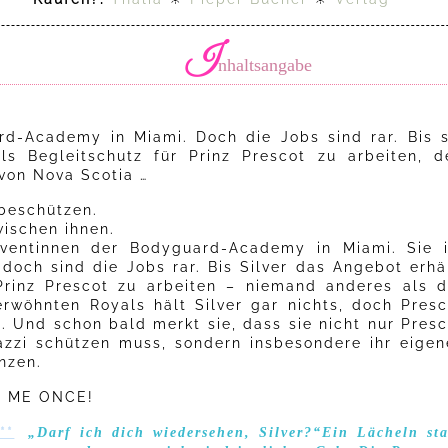
I
nhaltsangabe
ard-Academy in Miami. Doch die Jobs sind rar. Bis s
ls Begleitschutz für Prinz Prescot zu arbeiten, d
von Nova Scotia …
 beschützen.
wischen ihnen.
lventinnen der Bodyguard-Academy in Miami. Sie i
doch sind die Jobs rar. Bis Silver das Angebot erhäl
Prinz Prescot zu arbeiten – niemand anderes als d
rwöhnten Royals hält Silver gar nichts, doch Presc
. Und schon bald merkt sie, dass sie nicht nur Presc
azzi schützen muss, sondern insbesondere ihr eigen
nzen.
SS ME ONCE!
**
„Darf ich dich wiedersehen, Silver?“Ein Lächeln st