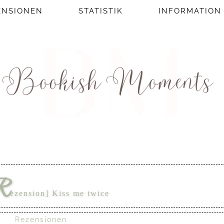
ENSIONEN
STATISTIK
INFORMATION
R
ezension] Kiss me twice
Rezensionen