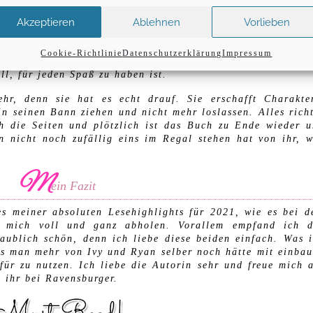
 taffer und ziemlich weiblicher Charakter, die mich mit ih
Akzeptieren
Ablehnen
Vorlieben
 kann ich mir selber ja noch eine Scheibe von abschneid
t, sollte es öfter mal geben in Büchern und man hat einf
wurde sie sofort unvorsichtig und tollpatschig. War a
Cookie-Richtlinie
Datenschutzerklärung
Impressum
rsten Moment an, als er auf der Bildfläche erschien in m
ll, für jeden Spaß zu haben ist.
hr, denn sie hat es echt drauf. Sie erschafft Charakte
in seinen Bann ziehen und nicht mehr loslassen. Alles rich
h die Seiten und plötzlich ist das Buch zu Ende wieder 
 nicht noch zufällig eins im Regal stehen hat von ihr, 
M
ein Fazit
s meiner absoluten Lesehighlights für 2021, wie es bei 
e mich voll und ganz abholen. Vorallem empfand ich d
aublich schön, denn ich liebe diese beiden einfach. Was 
ss man mehr von Ivy und Ryan selber noch hätte mit einba
afür zu nutzen. Ich liebe die Autorin sehr und freue mich 
 ihr bei Ravensburger.