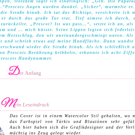
ppen, trotzdem sagte ich eindringlich: „Geh. Die Papara
n.“Prescots Augen wurden dunkel. „Sicher“, murmelte er
ie Straße hinab. Ich tat das Richtige, versicherte ich 
 er durch das große Tor trat. Tief atmete ich durch, 
zurückeilte. „Prescot? Ist was pass…“, setzte ich an, als
m und … mich küsste. Seine Lippen legten sich federlei
em Herzschlag, den wir aneinandergeschmiegt waren. Als
tift und schrieb etwas auf meine Handfläche. Dann wandte
erschwand wieder die Straße hinab. Als ich schließlich 
n Prescots Berührung kribbelte, erkannte ich acht Ziff
Prescots Handynummer.
D
er Anfang
M
ein Leseindruck
Das Cover ist in einem Watercolor Stil gehalten, wo 
das Farbspiel von Türkis und Blautönen sehr gefäl
Auch hier haben sich die Grafikdesigner und der Ver
mächtig ins Zeug gelegt wieder.