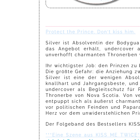
Protect the Prince. Don‘t kiss him.
Silver ist Absolventin der Bodygu
das Angebot erhält, undercover a
unverhofft charmanten Thronerben 
Ihr wichtigster Job: den Prinzen zu
Die größte Gefahr: die Anziehung z
Silver ist eine der wenigen Abso
knallhart und Jahrgangsbeste, und 
undercover als Begleitschutz für 
Thronerbe von Nova Scotia. Von ve
entpuppt sich als äußerst charmant
vor politischen Feinden und Papar
Herz vor dem unwiderstehlichen Pri
Der Folgeband des Bestsellers KI
***Eine Szene aus KISS ME TWICE*