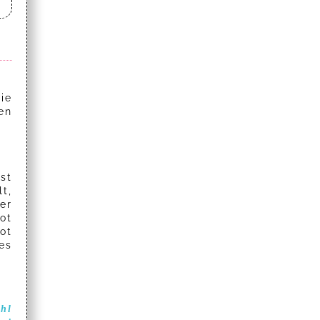
ie
en
st
t,
er
ot
ot
es
ahl