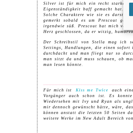
Silver ist für mich ein recht starker,
Eigenständigkeit baff gemacht hat. Da
Solche Charaktere wie sie es darstell
gemerkt sobald es um Prescout geht, 
irgendwie süß. Prescout hat mich vom e
Herz geschlossen, da er witzig, humorvo
Der Schreibstil von Stella mag ich se
Settings, Handlungen, die einen sofort 
durchdacht und man fliegt nur so durc
man sitzt da und muss schauen, ob man
man lesen könnte.
Für mich ist
Kiss me Twice
auch eine
Vorgänger auch schon ist. Es konnt
Wiedersehen mit Ivy und Ryan als ungl
mir dennoch gewünscht hätte, wäre, da
können anstatt die letzten 50 Seiten d
weitere Werke im New Adult Bereich von