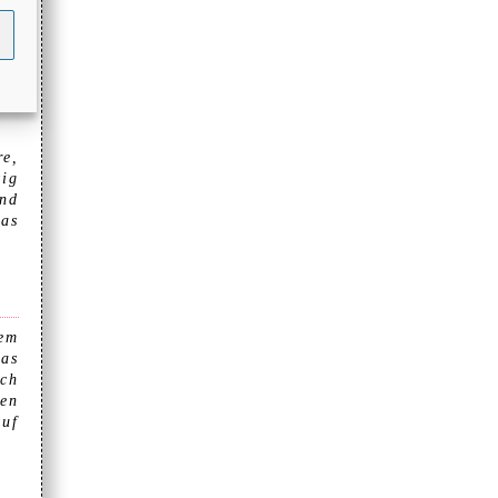
rer
en.
ach
ber
ein
re,
tig
und
was
dem
as
ich
uen
auf