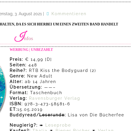
enstag, 3. August 2021
|
Kommentieren
HALTEN, DA ES SICH HIERBEI UM EINEN ZWEITEN BAND HANDELT
I
nfos
WERBUNG | UNBEZAHLT
Preis:
€ 14,99 [D]
Seiten:
448
Reihe?:
RTB Kiss the Bodyguard (2)
Genre:
New Adult
Alter:
ab 14 Jahren
Übersetzung:
——–
Format:
Taschenbuch
Verlag:
Ravensburger Verlag
ISBN:
978-3-473-58581-6
ET:
15.05.2019
Buddyread/
Leserunde
:
Lisa von Die Bücherfee
Neugierig?:
➠
Leseprobe
Kaufen?:
Thalia
☀
Pieper Bücher
☀
Verlag