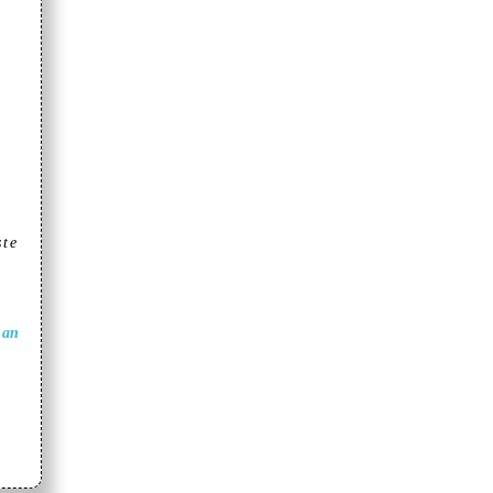
te
 an