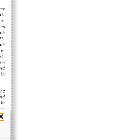
rer
mit
gut
es
och
fft
uch
je.
et,
rem
und
 in
inz
und
ukt
hen
 er
als
als