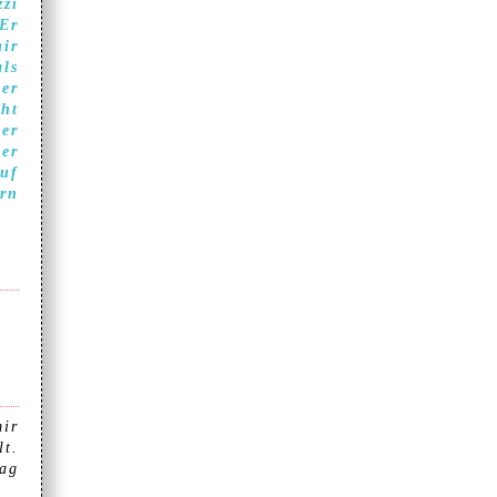
zzi
.Er
mir
als
 er
cht
 er
 er
auf
ern
mir
lt.
lag