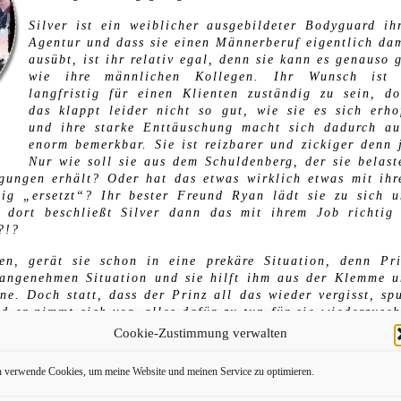
Silver ist ein weiblicher ausgebildeter Bodyguard ih
Agentur und dass sie einen Männerberuf eigentlich da
ausübt, ist ihr relativ egal, denn sie kann es genauso 
wie ihre männlichen Kollegen. Ihr Wunsch ist 
langfristig für einen Klienten zuständig zu sein, d
das klappt leider nicht so gut, wie sie es sich erho
und ihre starke Enttäuschung macht sich dadurch a
enorm bemerkbar. Sie ist reizbarer und zickiger denn 
Nur wie soll sie aus dem Schuldenberg, der sie belast
ungen erhält? Oder hat das etwas wirklich etwas mit ih
ig „ersetzt“? Ihr bester Freund Ryan lädt sie zu sich 
dort beschließt Silver dann das mit ihrem Job richtig
?!?
n, gerät sie schon in eine prekäre Situation, denn Pr
unangenehmen Situation und sie hilft ihm aus der Klemme 
ne. Doch statt, dass der Prinz all das wieder vergisst, sp
 er nimmt sich vor, alles dafür zu tun für sie wiederzuse
seinen neuen Bodyguard. Nur da gibt es ein Problem, denn
Cookie-Zustimmung verwalten
s Böses im Schilde führt. Daher wird Silver Inkognito 
schmuggelt. Nur so hat sie sich ihren Urlaub alles andere 
h verwende Cookies, um meine Website und meinen Service zu optimieren.