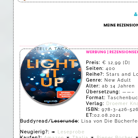
MEINE REZENSION
WERBUNG | REZENSIONSE
Preis:
€ 12,99 [D]
Seiten:
400
Reihe?:
Stars and Lo
Genre:
New Adult
Alter:
ab 14 Jahren
Übersetzung:
——–
Format:
Taschenbu
Verlag:
Droemer Kn
ISBN:
978-3-426-52
ET:
02.08.2021
Buddyread/
Leserunde
:
Lisa von Die Bücherfe
Neugierig?:
➠
Leseprobe
Kaufen?:
Amazon
☀
Thalia
☀
Pieper Bücher