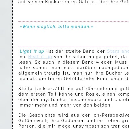
auf seinen Konkurrenten Gabriel, der ihre Gef
»Wenn möglich, bitte wenden.«
Light it up
ist der zweite Band der
Stars an
mir
Beat it up
von ihr schon mega gefiel, da
lesen. So auch in diesem Band wieder. Muss
habe schon mehrmals darüber nachgedacht
allgemein traurig ist, man nur ihre Bücher l
niemals die tiefen Gefühle oder Emotionen, d
Stella Tack erzählt mir auf rührende und gef
dem ersten Teil kenne und Rosie, einen komp
eher der mystische, unscheinbare und chaoti
immer mehr und mehr von den beiden.
Die Geschichte wird aus der Ich-Perspekti
Gefühlswelt, ihre Gedanken und ihr Leben gr
Person, die mir mega unsympathisch war dar