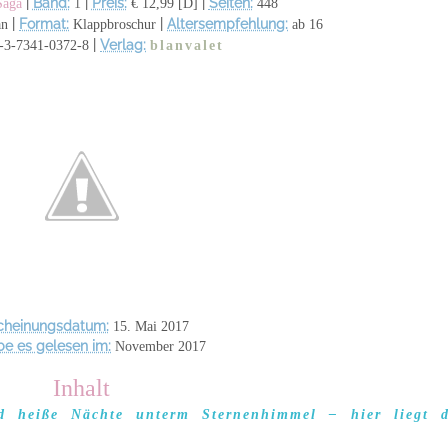
|
|
|
Saga
Band:
Preis:
€ 12,99 [D]
Seiten:
448
1
|
|
an
Format:
Klappbroschur
Altersempfehlung:
ab 16
|
-3-7341-0372-8
Verlag:
blanvalet
cheinungsdatum:
15. Mai 2017
be es gelesen im:
November 2017
Inhalt
d heiße Nächte unterm Sternenhimmel – hier liegt d