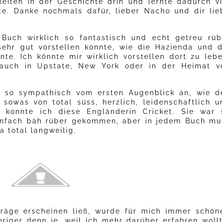
keiten in der Geschichte drin und lernte dadurch vi
te. Danke nochmals dafür, lieber Nacho und dir lie
 Buch wirklich so fantastisch und echt getreu rüb
sehr gut vorstellen konnte, wie die Hazienda und d
nte. Ich könnte mir wirklich vorstellen dort zu lebe
s auch in Upstate, New York oder in der Heimat v
h so sympathisch vom ersten Augenblick an, wie d
e sowas von total süss, herzlich, leidenschaftlich u
 konnte ich diese Engländerin Cricket. Sie war 
einfach bäh rüber gekommen, aber in jedem Buch mu
a total langweilig.
räge erscheinen ließ, wurde für mich immer schöne
riger denn je, weil ich mehr darüber erfahren wollt