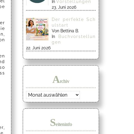
el
In
Vorstellungen
be
23. Juni 2026
Der perfekte Sch
er
ulstart
ie
Von Bettina B.
n,
In
Buchvorstellun
on
gen
22. Juni 2026
en
nd
so
ss
A
rchiv
Archiv
S
eiteninfo
r,
e.