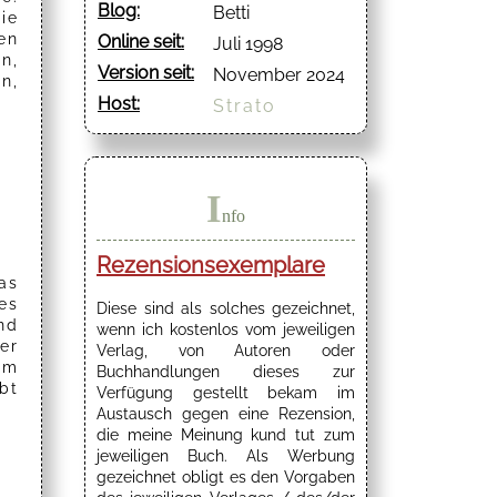
Blog:
Betti
ie
en
Online seit:
Juli 1998
n,
Version seit:
November 2024
n,
Host:
Strato
I
nfo
Rezensionsexemplare
as
es
Diese sind als solches gezeichnet,
nd
wenn ich kostenlos vom jeweiligen
er
Verlag, von Autoren oder
um
Buchhandlungen dieses zur
bt
Verfügung gestellt bekam im
Austausch gegen eine Rezension,
die meine Meinung kund tut zum
jeweiligen Buch. Als Werbung
gezeichnet obligt es den Vorgaben