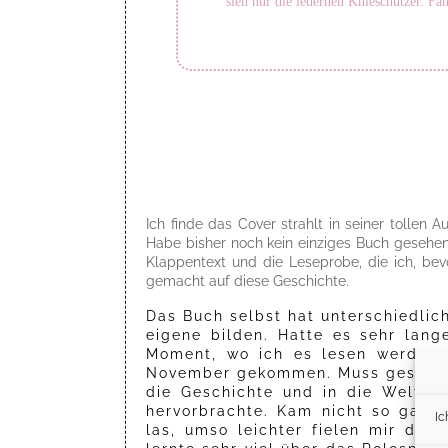
sieh nur die ledernen Knieschützer. Fant
Ich finde das Cover strahlt in seiner tollen
Habe bisher noch kein einziges Buch gesehen,
Klappentext und die Leseprobe, die ich, bevo
gemacht auf diese Geschichte.
Das Buch selbst hat unterschiedlic
eigene bilden. Hatte es sehr lang
Moment, wo ich es lesen werde, 
November gekommen. Muss gestehen,
die Geschichte und in die Welt d
hervorbrachte. Kam nicht so ganz 
Ic
las, umso leichter fielen mir dan