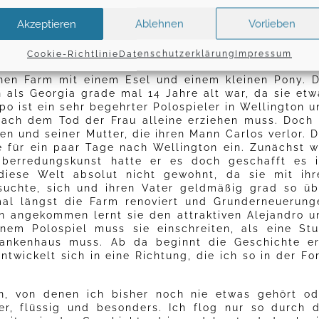
elen und über die Stadt Wellington und deren Umgebu
tz der Familie Del Campo) und deren „Farm“ und üb
Akzeptieren
Ablehnen
Vorlieben
ektive von Georgia Fellowes und Alejandro Del Cam
Cookie-Richtlinie
Datenschutzerklärung
Impressum
state, New York und lebt zusammen mit ihrem Vater a
nen Farm mit einem Esel und einem kleinen Pony. D
n als Georgia grade mal 14 Jahre alt war, da sie etw
o ist ein sehr begehrter Polospieler in Wellington u
 nach dem Tod der Frau alleine erziehen muss. Doch 
en und seiner Mutter, die ihren Mann Carlos verlor. D
e für ein paar Tage nach Wellington ein. Zunächst w
berredungskunst hatte er es doch geschafft es i
diese Welt absolut nicht gewohnt, da sie mit ihr
suchte, sich und ihren Vater geldmäßig grad so üb
al längst die Farm renoviert und Grunderneuerung
n angekommen lernt sie den attraktiven Alejandro u
nem Polospiel muss sie einschreiten, als eine Stu
rankenhaus muss. Ab da beginnt die Geschichte er
ntwickelt sich in eine Richtung, die ich so in der Fo
en, von denen ich bisher noch nie etwas gehört od
er, flüssig und besonders. Ich flog nur so durch d