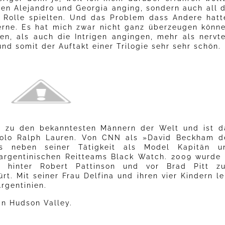
en Alejandro und Georgia anging, sondern auch all d
e Rolle spielten. Und das Problem dass Andere hatt
erne. Es hat mich zwar nicht ganz überzeugen könne
n, als auch die Intrigen angingen, mehr als nervte
d somit der Auftakt einer Trilogie sehr sehr schön.
t zu den bekanntesten Männern der Welt und ist d
 Polo Ralph Lauren. Von CNN als »David Beckham d
ras neben seiner Tätigkeit als Model Kapitän u
argentinischen Reitteams Black Watch. 2009 wurde 
r hinter Robert Pattinson und vor Brad Pitt z
t. Mit seiner Frau Delfina und ihren vier Kindern le
rgentinien.
in Hudson Valley.