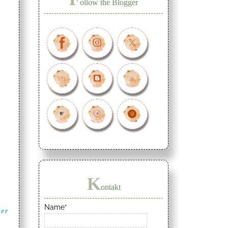
ollow the Blogger
K
ontakt
Name*
er