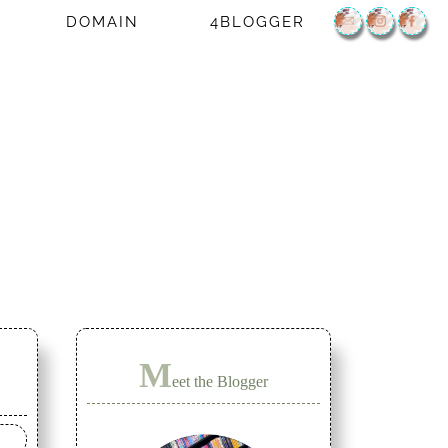
DOMAIN
4BLOGGER
M
eet the Blogger