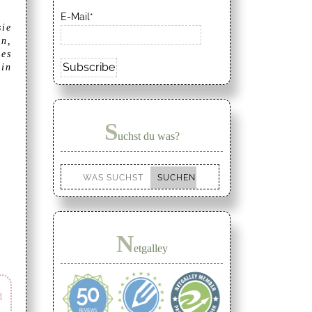
E-Mail*
sie
on,
es
 in
S
uchst du was?
N
etgalley
d