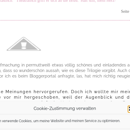
astisch.“ Theatralisch griff er sich an die Brust.“Halt still, mein Herz!“
Seite
 Aufmachung in permuttweiß etwas völlig schönes und einladendes a
 dass so wunderschön aussah, wie es diese Trilogie vorgibt. Auch 
r ich es beim Bloggerportal anfragte, las, hat mich richtig neugie
he Meinungen hervorgerufen. Doch ich wollte mir mei
e vor mir hergeschoben, weil der Augenblick und d
passen musste einfach. Und der ist nun – fast En
Cookie-Zustimmung verwalten
 dass ich anfangs so meine Schwierigkeiten hatte, 
es Polos und des Glamours, die die Stadt Wellingt
zurecht darin. Doch je mehr und länger ich das Bu
h verwende Cookies, um meine Website und meinen Service zu optimieren.
n auch irgendwann die Dinge, die darin vorkamen. I