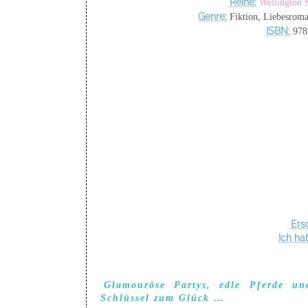
Reihe:
Wellington 
Genre:
Fiktion, Liebesrom
ISBN:
978
Ers
Ich ha
Glamouröse Partys, edle Pferde un
Schlüssel zum Glück …