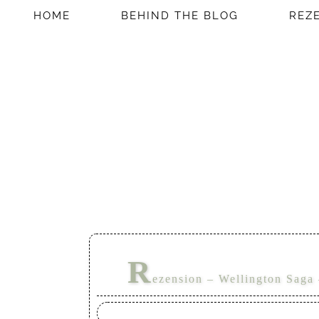
HOME
BEHIND THE BLOG
REZ
R
ezension – Wellington Saga