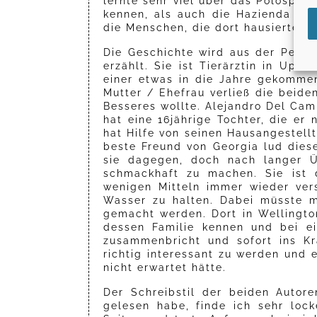
lernte sehr viel über das Polospi
kennen, als auch die Hazienda (Si
die Menschen, die dort hausierten.
Die Geschichte wird aus der Persp
erzählt. Sie ist Tierärztin in Up
einer etwas in die Jahre gekomme
Mutter / Ehefrau verließ die beide
Besseres wollte. Alejandro Del Camp
hat eine 16jährige Tochter, die er
hat Hilfe von seinen Hausangestellt
beste Freund von Georgia lud dies
sie dagegen, doch nach langer Ü
schmackhaft zu machen. Sie ist 
wenigen Mitteln immer wieder ver
Wasser zu halten. Dabei müsste m
gemacht werden. Dort in Wellingto
dessen Familie kennen und bei ei
zusammenbricht und sofort ins K
richtig interessant zu werden und e
nicht erwartet hätte.
Der Schreibstil der beiden Autor
gelesen habe, finde ich sehr lock