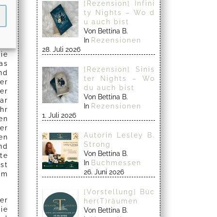
ng
[Rezension] Infini
er
ty Nights – Wo d
u auch bist
Von Bettina B.
po
In
Rezensionen
uf
28. Juli 2026
ie
as
[Rezension] Sinis
nd
ter Nights – Wo
er
du auch bist
er
Von Bettina B.
ar
In
Rezensionen
hr
1. Juli 2026
en
er
Autorin Lesley B.
en
Strong
nd
Von Bettina B.
te
In
Buchmessen
st
26. Juni 2026
rm
[Vorstellung] Büc
er
her(T)räumen
ie
Von Bettina B.