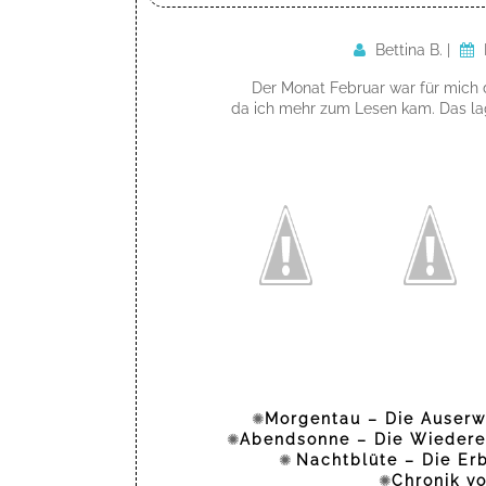
Bettina B.
|
Der Monat Februar war für mich 
da ich mehr zum Lesen kam. Das lag
✺
Morgentau – Die Auserw
✺
Abendsonne – Die Wiederer
✺
Nachtblüte – Die Erb
✺
Chronik v