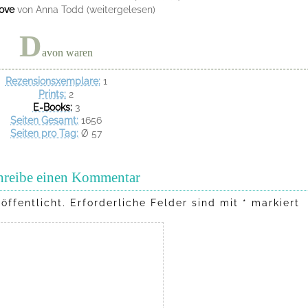
Love
von Anna Todd (weitergelesen)
D
avon waren
Rezensionsxemplare:
1
Prints:
2
E-Books:
3
Seiten Gesamt:
1656
Seiten pro Tag:
Ø 57
hreibe einen Kommentar
öffentlicht.
Erforderliche Felder sind mit
*
markiert