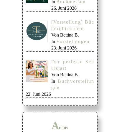
In
Buchmessen
26. Juni 2026
[Vorstellung] Büc
her(T)räumen
Von Bettina B.
In
Vorstellungen
23. Juni 2026
Der perfekte Sch
ulstart
Von Bettina B.
In
Buchvorstellun
gen
22. Juni 2026
A
rchiv