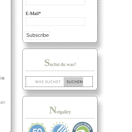
E-Mail*
S
uchst du was?
ie
 an
N
etgalley