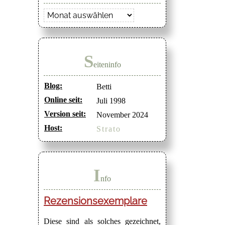
Archiv
S
eiteninfo
Blog:
Betti
Online seit:
Juli 1998
Version seit:
November 2024
Host:
Strato
I
nfo
Rezensionsexemplare
Diese sind als solches gezeichnet,