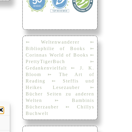
➳ Weltenwanderer
➳
Bibliophilie of Books
➳
Corinnas World of Books
➳
PrettyTigerBuch
➳
Gedankenvielfalt
➳ J. K.
Bloom
➳ The Art of
Reading
➳ Steffis und
Heikes Lesezauber
➳
Bücher Seiten zu anderen
Welten
➳ Bambinis
Bücherzauber
➳ Chillys
Buchwelt