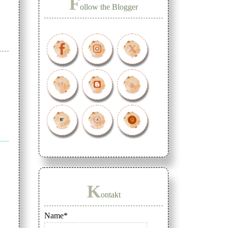
F
ollow the Blogger
K
ontakt
Name*