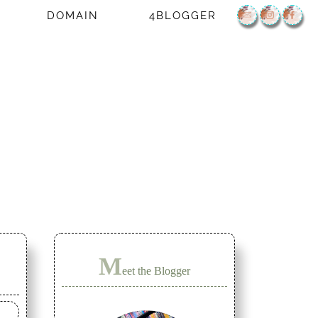
DOMAIN
4BLOGGER
M
eet the Blogger