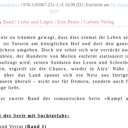
Hardcover
| 978-3-95967-251-1 | € 16,99 [D] |
Erscheint am
04. Janu
2019
.
Band | Liebe und Lügen | Erin Beaty | Carlsen Verlag
 nie zu träumen gewagt, dass dies einmal ihr Leben se
e ist Tutorin am königlichen Hof und dort den ganz
üchern umgeben. Doch sie sehnt sich wie verrückt na
obten, der Hunderte von Meilen entfernt stationiert i
auftragt wird, seinen Soldaten das Lesen und Schreib
gen, ergreift sie die Chance, wieder in Alex’ Nähe 
r über das Land spannt sich ein Netz aus Intrige
auern überall – nicht nur für Demora, sondern auch f
age liebt.
der zweite Band der romantischen Serie »Kampf 
e der Serie mit Suchtgefahr:
und Verrat
(Band 1)