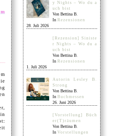
y Nights – Wo du a
uch bist
im
Von Bettina B.
In
Rezensionen
28. Juli 2026
[Rezension] Siniste
r Nights – Wo du a
uch bist
Von Bettina B.
In
Rezensionen
1. Juli 2026
em
Autorin Lesley B.
ie
Strong
ng
Von Bettina B.
en
In
Buchmessen
26. Juni 2026
r,
in
[Vorstellung] Büch
er(T)räumen
t:
Von Bettina B.
eit
In
Vorstellungen