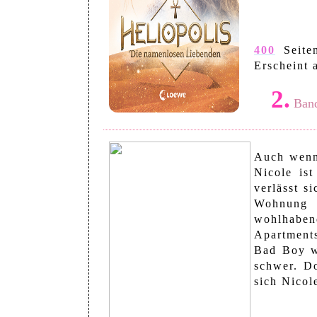
400
Seite
Erscheint
2.
Band
Auch wenn 
Nicole ist
verlässt s
Wohnung v
wohlhaben
Apartment
Bad Boy w
schwer. Do
sich Nicol