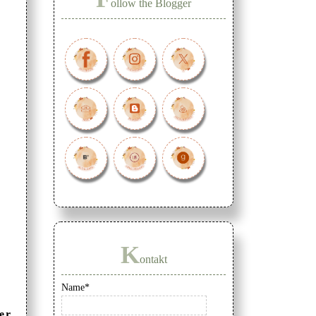
ollow the Blogger
K
ontakt
Name*
er