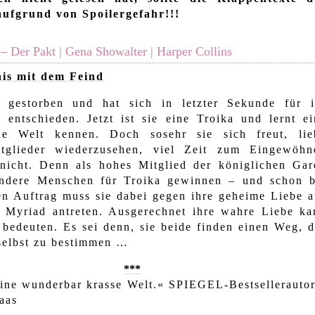
aufgrund von Spoilergefahr!!!
 Der Pakt | Gena Showalter | Harper Collins
is mit dem Feind
t gestorben und hat sich in letzter Sekunde für i
 entschieden. Jetzt ist sie eine Troika und lernt ei
ue Welt kennen. Doch sosehr sie sich freut, lie
itglieder wiederzusehen, viel Zeit zum Eingewöhn
 nicht. Denn als hohes Mitglied der königlichen Gar
andere Menschen für Troika gewinnen – und schon b
en Auftrag muss sie dabei gegen ihre geheime Liebe a
 Myriad antreten. Ausgerechnet ihre wahre Liebe ka
bedeuten. Es sei denn, sie beide finden einen Weg, d
selbst zu bestimmen …
***
ine wunderbar krasse Welt.« SPIEGEL-Bestsellerautor
aas