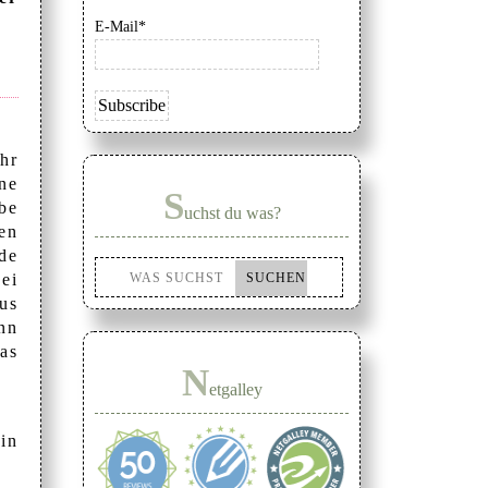
E-Mail*
hr
ne
S
be
uchst du was?
en
de
ei
us
nn
as
N
etgalley
in