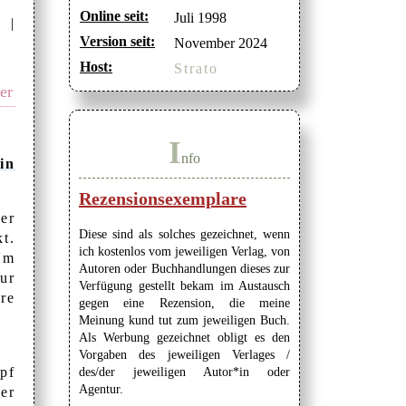
Online seit:
Juli 1998
 |
Version seit:
November 2024
Host:
Strato
er
I
nfo
in
Rezensionsexemplare
er
Diese sind als solches gezeichnet, wenn
t.
ich kostenlos vom jeweiligen Verlag, von
 Um
Autoren oder Buchhandlungen dieses zur
ur
Verfügung gestellt bekam im Austausch
re
gegen eine Rezension, die meine
Meinung kund tut zum jeweiligen Buch.
Als Werbung gezeichnet obligt es den
Vorgaben des jeweiligen Verlages /
pf
des/der jeweiligen Autor*in oder
Agentur.
er