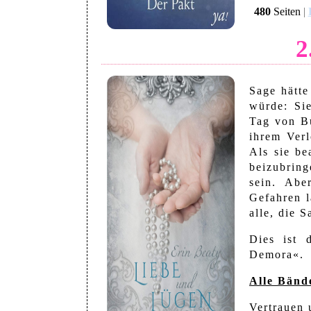
480
Seiten
|
2
Sage hätte
würde: Si
Tag von B
ihrem Verl
Als sie be
beizubrin
sein. Abe
Gefahren l
alle, die S
Dies ist 
Demora«.
Alle Bänd
Vertrauen 