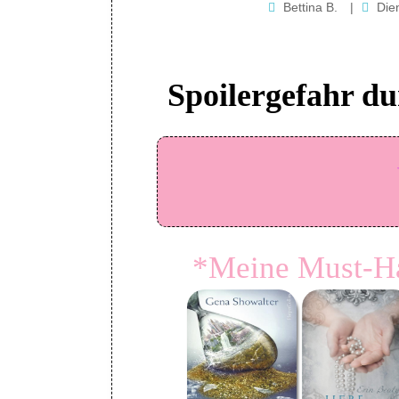
Bettina B.
|
Die
Spoilergefahr du
*Meine Must-Ha