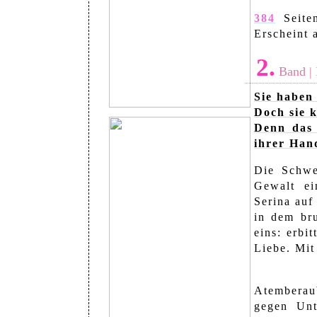
384
Seite
Erscheint
2.
Band | 
Sie haben 
Doch sie 
Denn das 
ihrer Han
Die Schwe
Gewalt ei
Serina auf
in dem br
eins: erbi
Liebe. Mit
Atemberau
gegen Unt