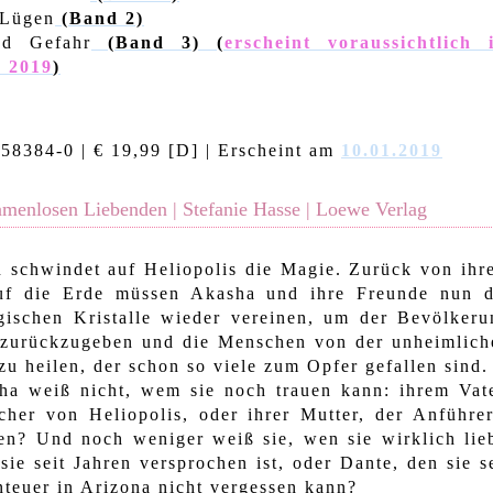
 Lügen
(Band 2)
nd Gefahr
(Band 3) (
erscheint voraussichtlich 
 2019
)
58384-0 | € 19,99 [D] |
Erscheint am
10.01.2019
amenlosen Liebenden | Stefanie Hasse | Loewe Verlag
n schwindet auf Heliopolis die Magie. Zurück von ihr
uf die Erde müssen Akasha und ihre Freunde nun d
gischen Kristalle wieder vereinen, um der Bevölkeru
 zurückzugeben und die Menschen von der unheimlich
zu heilen, der schon so viele zum Opfer gefallen sind.
ha weiß nicht, wem sie noch trauen kann: ihrem Vate
her von Heliopolis, oder ihrer Mutter, der Anführer
en? Und noch weniger weiß sie, wen sie wirklich lieb
sie seit Jahren versprochen ist, oder Dante, den sie s
teuer in Arizona nicht vergessen kann?