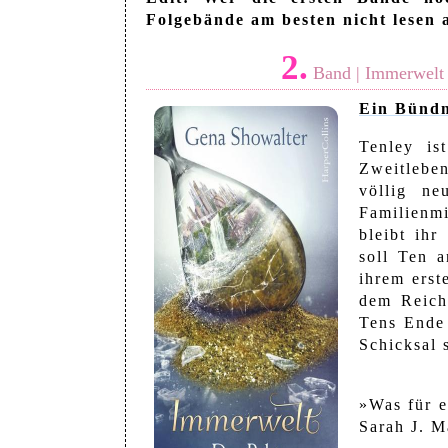
Folgebände am besten nicht lesen 
2.
Band | Immerwelt –
Ein Bündn
Tenley is
Zweitleben
völlig ne
Familienm
bleibt ihr
soll Ten 
ihrem erst
dem Reich
Tens Ende 
Schicksal 
»Was für e
Sarah J. M