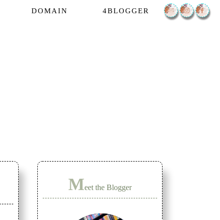
DOMAIN
4BLOGGER
M
eet the Blogger