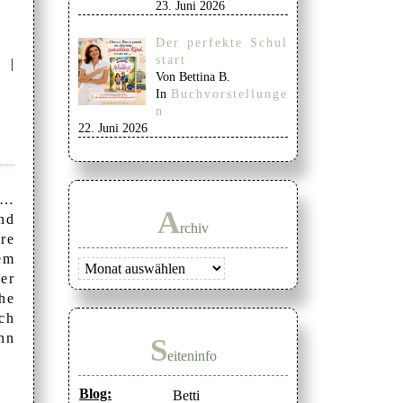
23. Juni 2026
Der perfekte Schul
start
 |
Von Bettina B.
In
Buchvorstellunge
n
22. Juni 2026
 …
A
nd
rchiv
hre
em
Archiv
er
he
ch
nn
S
eiteninfo
Blog:
Betti