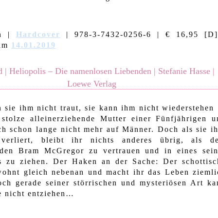
n
|
Hardcover
| 978-3-7432-0256-6 | € 16,95 [D]
 am
14.01.2019
 | Heliopolis – Die namenlosen Liebenden | Stefanie Hasse |
Loewe Verlag
sie ihm nicht traut, sie kann ihm nicht wiederstehen
 stolze alleinerziehende Mutter einer Fünfjährigen u
ich schon lange nicht mehr auf Männer. Doch als sie i
erliert, bleibt ihr nichts anderes übrig, als d
den Bram McGregor zu vertrauen und in eines sein
s zu ziehen. Der Haken an der Sache: Der schottisc
ohnt gleich nebenan und macht ihr das Leben ziemli
ch gerade seiner störrischen und mysteriösen Art ka
e nicht entziehen…