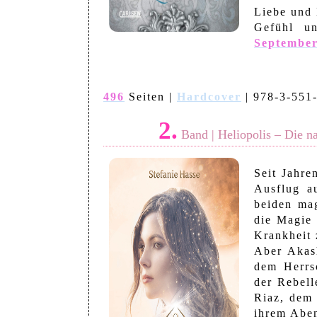
Liebe und
Gefühl u
September
496
Seiten
|
Hardcover
| 978-3-551-
2.
Band | Heliopolis – Die n
Seit Jahre
Ausflug a
beiden ma
die Magie
Krankheit 
Aber Akas
dem Herrsc
der Rebell
Riaz, dem 
ihrem Aben