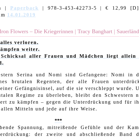
n
|
Paperback
| 978-3-453-42273-5 | € 12,99 [D]
 am
14.01.2019
Iron Flowers – Die Kriegerinnen | Tracy Banghart | Sauerländ
alles verloren.
kämpfen weiter.
Schicksal aller Frauen und Mädchen liegt allein 
d.
stern Serina und Nomi sind Gefangene: Nomi in d
nes brutalen Regenten, der alle Frauen unterdrück
 einer Gefängnisinsel, auf die sie verschleppt wurde.
utalen Regime zu überleben, bleibt den Schwestern n
ttert zu kämpfen – gegen die Unterdrückung und für ih
 allen Mitteln und jede auf ihre Weise.
***
bende Spannung, mitreißende Gefühle und der Kam
erdrückung: der zweite und abschließende Band d