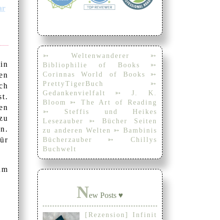
ar
➳ Weltenwanderer
➳
in
Bibliophilie of Books
➳
Corinnas World of Books
➳
en
PrettyTigerBuch
➳
ch
Gedankenvielfalt
➳ J. K.
st.
Bloom
➳ The Art of Reading
en
➳ Steffis und Heikes
zu
Lesezauber
➳ Bücher Seiten
n.
zu anderen Welten
➳ Bambinis
ür
Bücherzauber
➳ Chillys
Buchwelt
um
N
ew Posts ♥
[Rezension] Infinit