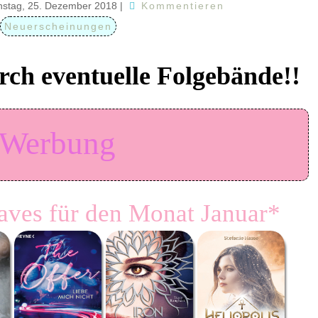
nstag, 25. Dezember 2018
|
Kommentieren
Neuerscheinungen
rch eventuelle Folgebände!!
Werbung
ves für den Monat Januar*