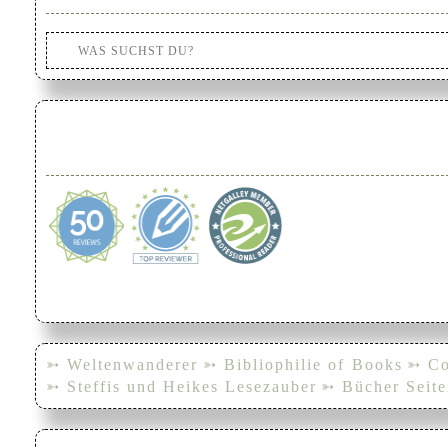
➳ Weltenwanderer
➳ Bibliophilie of Books
➳ Co
➳ Steffis und Heikes Lesezauber
➳ Bücher Seite