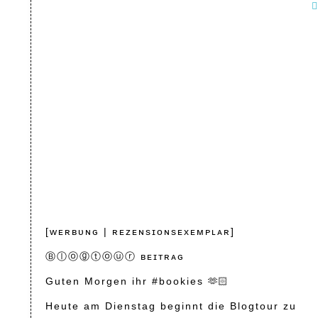
[ᴡᴇʀʙᴜɴɢ | ʀᴇᴢᴇɴsɪᴏɴsᴇxᴇᴍᴘʟᴀʀ]
Ⓑⓛⓞⓖⓣⓞⓤⓡ ʙᴇɪᴛʀᴀɢ
Guten Morgen ihr #bookies 🫶🏻
Heute am Dienstag beginnt die Blogtour zu