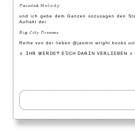
𝓟𝓪𝓲𝓷𝓽𝓮𝓭 𝕄𝕖𝕝𝕠𝕕𝕪
und ich gebe dem Ganzen sozusagen den Star
Auftakt der
𝓑𝓲𝓰 𝓒𝓲𝓽𝔂 𝓓𝓻𝓮𝓪𝓶𝓼
Reihe von der lieben @jasmin.wright.books unb
♬ ᏆᎻᎡ ᏔᎬᎡᎠᎬͲ ᎬႮᏟᎻ ᎠᎪᎡᏆΝ ᏙᎬᎡᏞᏆᎬᏴᎬΝ ♬