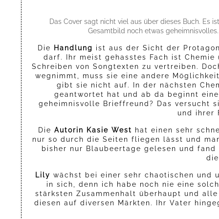
Das Cover sagt nicht viel aus über dieses Buch. Es i
Gesamtbild noch etwas geheimnisvolles. 
Die
Handlung
ist aus der Sicht der Protagon
darf. Ihr meist gehasstes Fach ist Chemie 
Schreiben von Songtexten zu vertreiben. Doc
wegnimmt, muss sie eine andere Möglichkeit 
gibt sie nicht auf. In der nächsten Ch
geantwortet hat und ab da beginnt eine 
geheimnisvolle Brieffreund? Das versucht 
und ihrer 
Die
Autorin Kasie West
hat einen sehr schn
nur so durch die Seiten fliegen lässt und m
bisher nur Blaubeertage gelesen und fand
die
Lily
wächst bei einer sehr chaotischen und un
in sich, denn ich habe noch nie eine solc
stärksten Zusammenhalt überhaupt und alle M
diesen auf diversen Märkten. Ihr Vater hinge