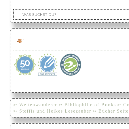
➳ Weltenwanderer
➳ Bibliophilie of Books
➳ Co
➳ Steffis und Heikes Lesezauber
➳ Bücher Seite