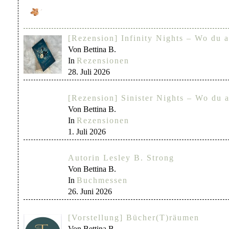
[Rezension] Infinity Nights – Wo du a
Von Bettina B.
In
Rezensionen
28. Juli 2026
[Rezension] Sinister Nights – Wo du a
Von Bettina B.
In
Rezensionen
1. Juli 2026
Autorin Lesley B. Strong
Von Bettina B.
In
Buchmessen
26. Juni 2026
[Vorstellung] Bücher(T)räumen
Von Bettina B.