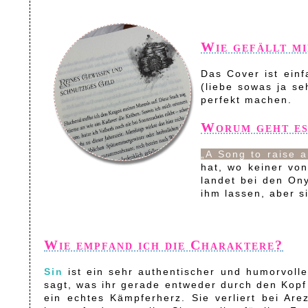
Wie gefällt mi
Das Cover ist ein
(liebe sowas ja s
perfekt machen.
Worum geht es
„A Song to raise 
hat, wo keiner vo
landet bei den Ony
ihm lassen, aber s
Wie empfand ich die Charaktere?
Sin
ist ein sehr authentischer und humorvolle
sagt, was ihr gerade entweder durch den Kopf 
ein echtes Kämpferherz. Sie verliert bei Ar