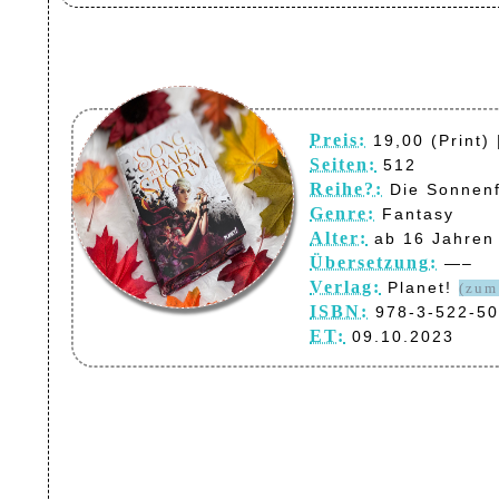
Preis:
19,00 (Print) 
Seiten:
512
Reihe?:
Die Sonnenf
Genre:
Fantasy
Alter:
ab 16 Jahren
Übersetzung:
—–
Verlag:
Planet!
(zum
ISBN:
978-3-522-50
ET:
09.10.2023