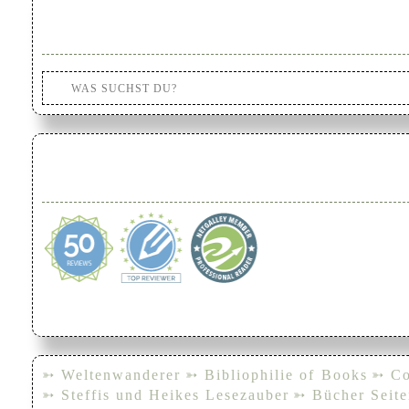
➳ Weltenwanderer
➳ Bibliophilie of Books
➳ Co
➳ Steffis und Heikes Lesezauber
➳ Bücher Seite