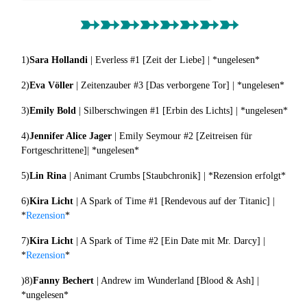
➳➳➳➳➳➳➳➳
1)
Sara Hollandi
| Everless #1 [Zeit der Liebe] | *ungelesen*
2)
Eva Völler
| Zeitenzauber #3 [Das verborgene Tor] | *ungelesen*
3)
Emily Bold
| Silberschwingen #1 [Erbin des Lichts] | *ungelesen*
4)
Jennifer Alice Jager
| Emily Seymour #2 [Zeitreisen für
Fortgeschrittene]| *ungelesen*
5)
Lin Rina
| Animant Crumbs [Staubchronik] | *Rezension erfolgt*
6)
Kira Licht
| A Spark of Time #1 [Rendevous auf der Titanic] |
*
Rezension
*
7)
Kira Licht
| A Spark of Time #2 [Ein Date mit Mr. Darcy] |
*
Rezension
*
)8)
Fanny Bechert
| Andrew im Wunderland [Blood & Ash] |
*ungelesen*