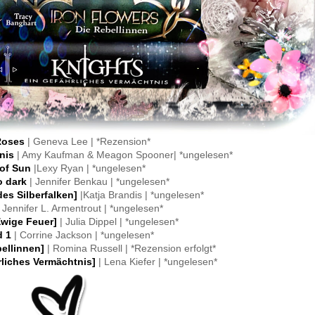
Roses
| Geneva Lee | *Rezension*
tnis
| Amy Kaufman & Meagon Spooner| *ungelesen*
of Sun
|Lexy Ryan | *ungelesen*
o dark
| Jennifer Benkau | *ungelesen*
es Silberfalken]
|Katja Brandis | *ungelesen*
| Jennifer L. Armentrout | *ungelesen*
Ewige Feuer]
| Julia Dippel | *ungelesen*
d 1
| Corrine Jackson | *ungelesen*
bellinnen]
| Romina Russell | *Rezension erfolgt*
rliches Vermächtnis]
| Lena Kiefer | *ungelesen*