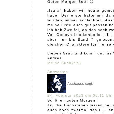
Guten Morgen Betti 🙂
„Izara“ haben wir heute geme
habe. Der erste hatte mir da
wurden immer schlechter. Ans
meine Liste auch gut passen kö
ich hab Zweifel, ob das noch w
Von Geneva Lee kenne ich die „
aber nur bis Band 7 gelesen
gleichen Charaktere für mehrer
Lieben Gruß und komm gut ins
Andrea
Meine Buchkritik
Antworten
Aleshanee
sagt:
24. Februar 2023 um 06:11 Uhr
Schönen guten Morgen!
Ja, die Buchstaben waren bei 
auch noch zweimal das I … abe