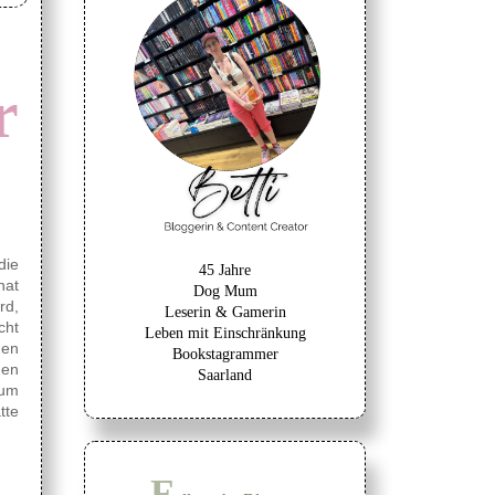
r
die
45 Jahre
hat
Dog Mum
rd,
Leserin & Gamerin
cht
Leben mit Einschränkung
den
Bookstagrammer
nen
Saarland
 um
tte
F