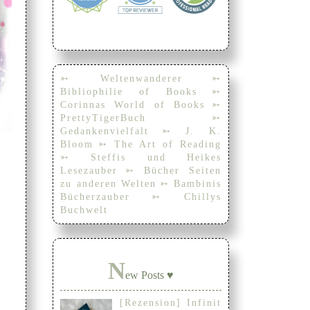
➳ Weltenwanderer
➳
Bibliophilie of Books
➳
Corinnas World of Books
➳
PrettyTigerBuch
➳
Gedankenvielfalt
➳ J. K.
Bloom
➳ The Art of Reading
➳ Steffis und Heikes
Lesezauber
➳ Bücher Seiten
zu anderen Welten
➳ Bambinis
Bücherzauber
➳ Chillys
Buchwelt
N
ew Posts ♥
[Rezension] Infinit