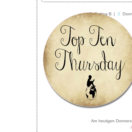
Bettina B.
|
Donn
Am heutigen Donnersta