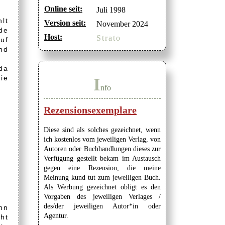
Online seit:
Juli 1998
lt
Version seit:
November 2024
de
Host:
Strato
uf
und
da
ie
I
nfo
Rezensionsexemplare
Diese sind als solches gezeichnet, wenn
ich kostenlos vom jeweiligen Verlag, von
Autoren oder Buchhandlungen dieses zur
Verfügung gestellt bekam im Austausch
gegen eine Rezension, die meine
Meinung kund tut zum jeweiligen Buch.
Als Werbung gezeichnet obligt es den
Vorgaben des jeweiligen Verlages /
des/der jeweiligen Autor*in oder
nn
Agentur.
ht