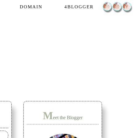
DOMAIN
4BLOGGER
M
eet the Blogger