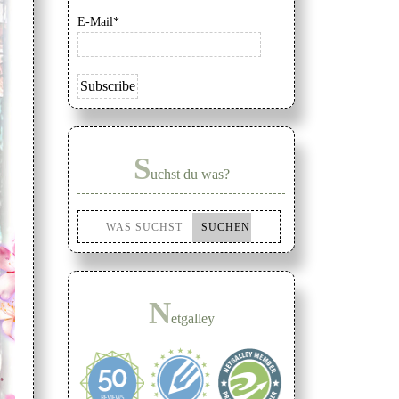
E-Mail*
S
uchst du was?
N
etgalley