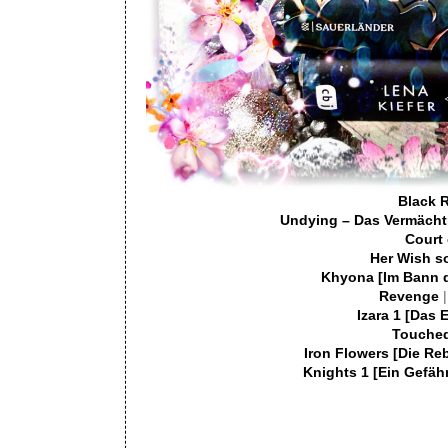
Black 
Undying – Das Vermäch
Court 
Her Wish s
Khyona [Im Bann d
Revenge
Izara 1 [Das 
Touche
Iron Flowers [Die Re
Knights 1 [Ein Gefäh