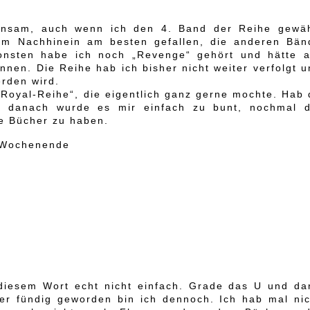
insam, auch wenn ich den 4. Band der Reihe gewäh
 im Nachhinein am besten gefallen, die anderen Bän
onsten habe ich noch „Revenge“ gehört und hätte a
nnen. Die Reihe hab ich bisher nicht weiter verfolgt 
erden wird.
Royal-Reihe“, die eigentlich ganz gerne mochte. Hab 
, danach wurde es mir einfach zu bunt, nochmal d
e Bücher zu haben.
 Wochenende
diesem Wort echt nicht einfach. Grade das U und da
r fündig geworden bin ich dennoch. Ich hab mal nic