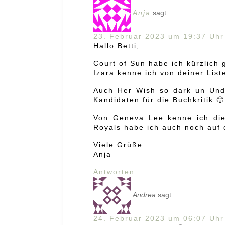
Anja
sagt:
23. Februar 2023 um 19:37 Uhr
Hallo Betti,
Court of Sun habe ich kürzlich
Izara kenne ich von deiner List
Auch Her Wish so dark un Undy
Kandidaten für die Buchkritik 🙂
Von Geneva Lee kenne ich die
Royals habe ich auch noch auf 
Viele Grüße
Anja
Antworten
Andrea
sagt:
24. Februar 2023 um 06:07 Uhr