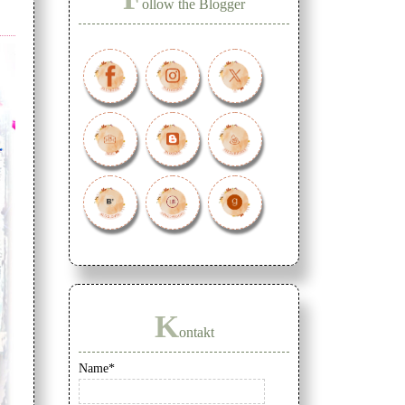
ollow the Blogger
K
ontakt
Name*