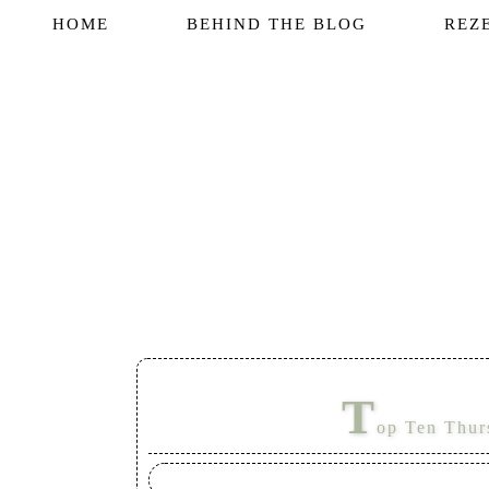
HOME
BEHIND THE BLOG
REZ
T
op Ten Thur