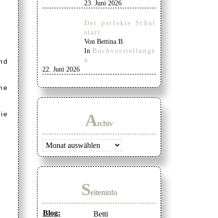
23. Juni 2026
Der perfekte Schul
start
Von Bettina B.
In
Buchvorstellunge
n
nd
22. Juni 2026
ne
ie
A
rchiv
Archiv
S
eiteninfo
Blog:
Betti