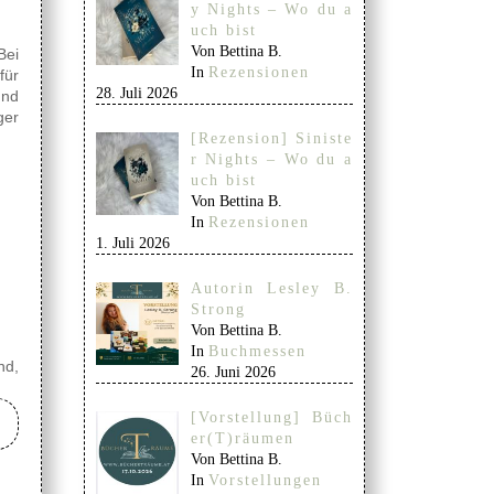
y Nights – Wo du a
uch bist
Von Bettina B.
Bei
In
Rezensionen
für
28. Juli 2026
und
ger
[Rezension] Siniste
r Nights – Wo du a
uch bist
Von Bettina B.
In
Rezensionen
1. Juli 2026
Autorin Lesley B.
Strong
Von Bettina B.
In
Buchmessen
nd,
26. Juni 2026
[Vorstellung] Büch
er(T)räumen
Von Bettina B.
In
Vorstellungen