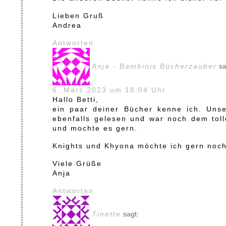
Lieben Gruß
Andrea
Antworten
Anja - Bambinis Bücherzauber
sa
6. März 2023 um 18:04 Uhr
Hallo Betti,
ein paar deiner Bücher kenne ich. Uns
ebenfalls gelesen und war noch dem toll
und mochte es gern.
Knights und Khyona möchte ich gern noch
Viele Grüße
Anja
Antworten
Tinette
sagt: