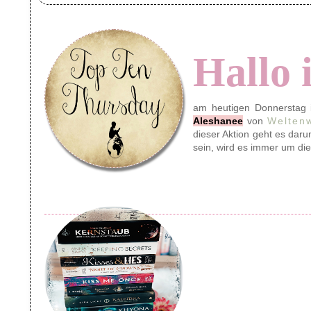
Hallo 
am heutigen Donnerstag i
Aleshanee
von
Welten
dieser Aktion geht es dar
sein, wird es immer um di