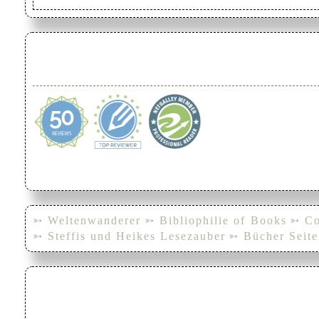
➳ Weltenwanderer
➳ Bibliophilie of Books
➳ Co
➳ Steffis und Heikes Lesezauber
➳ Bücher Seite