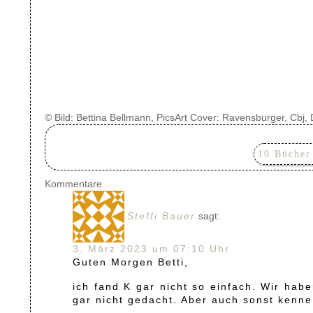
© Bild: Bettina Bellmann, PicsArt Cover: Ravensburger, Cbj
10 Bücher
Kommentare
Steffi Bauer
sagt:
3. März 2023 um 07:10 Uhr
Guten Morgen Betti,
ich fand K gar nicht so einfach. Wir ha
gar nicht gedacht. Aber auch sonst kenn