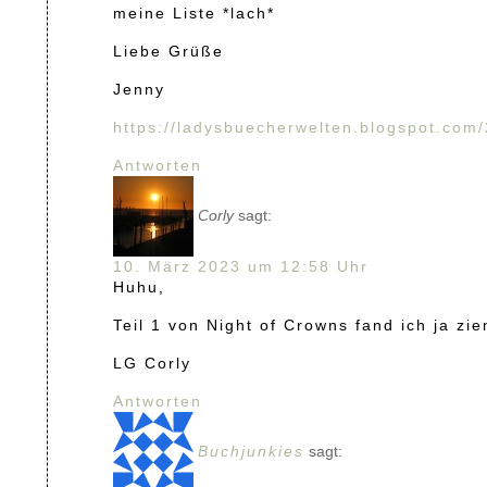
meine Liste *lach*
Liebe Grüße
Jenny
https://ladysbuecherwelten.blogspot.co
Antworten
Corly
sagt:
10. März 2023 um 12:58 Uhr
Huhu,
Teil 1 von Night of Crowns fand ich ja zie
LG Corly
Antworten
Buchjunkies
sagt: