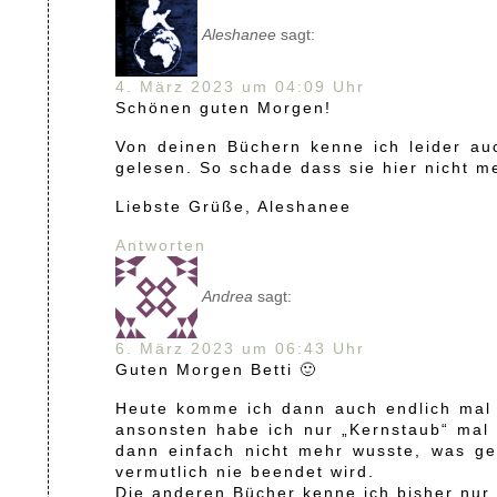
Aleshanee
sagt:
4. März 2023 um 04:09 Uhr
Schönen guten Morgen!
Von deinen Büchern kenne ich leider au
gelesen. So schade dass sie hier nicht m
Liebste Grüße, Aleshanee
Antworten
Andrea
sagt:
6. März 2023 um 06:43 Uhr
Guten Morgen Betti 🙂
Heute komme ich dann auch endlich mal
ansonsten habe ich nur „Kernstaub“ mal 
dann einfach nicht mehr wusste, was gen
vermutlich nie beendet wird.
Die anderen Bücher kenne ich bisher nur