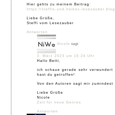
Hier gehts zu meinem Beitrag:
https://steffis-und-heikes-lesezauber.blo
Liebe Grüße,
Steffi vom Lesezauber
Antworten
Nicole
sagt:
3. März 2023 um 15:24 Uhr
Hallo Betti,
ich schaue gerade sehr verwundert 
hast du getroffen!
Von den Autoren sagt mir zumindest 
Liebe Grüße
Nicole
Zeit für neue Genres
Antworten