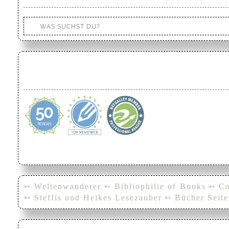
➳ Weltenwanderer
➳ Bibliophilie of Books
➳ Co
➳ Steffis und Heikes Lesezauber
➳ Bücher Seite