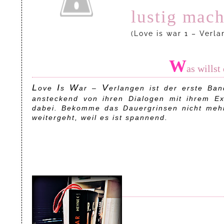
lustig mach
(Love is war 1 – Verla
W
as wills
L
I
W
V
ove
s
ar –
erlangen
ist der erste Ban
ansteckend von ihren Dialogen mit ihrem Ex
dabei. Bekomme das Dauergrinsen nicht mehr
weitergeht, weil es ist spannend.