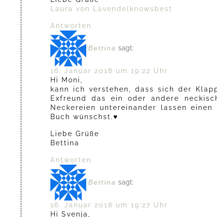
Laura von Lavendelknowsbest
Antworten
Bettina
sagt:
16. Januar 2018 um 19:22 Uhr
Hi Moni,
kann ich verstehen, dass sich der Klapp
Exfreund das ein oder andere neckisch
Neckereien untereinander lassen einen
Buch wünschst.♥
Liebe Grüße
Bettina
Antworten
Bettina
sagt:
16. Januar 2018 um 19:27 Uhr
Hi Svenja,