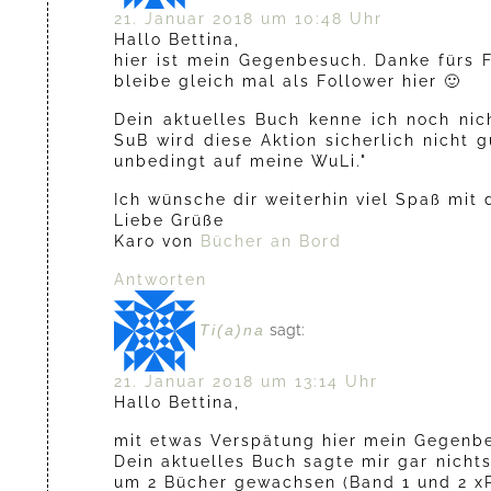
21. Januar 2018 um 10:48 Uhr
Hallo Bettina,
hier ist mein Gegenbesuch. Danke fürs 
bleibe gleich mal als Follower hier 🙂
Dein aktuelles Buch kenne ich noch ni
SuB wird diese Aktion sicherlich nicht 
unbedingt auf meine WuLi."
Ich wünsche dir weiterhin viel Spaß mit 
Liebe Grüße
Karo von
Bücher an Bord
Antworten
Ti(a)na
sagt:
21. Januar 2018 um 13:14 Uhr
Hallo Bettina,
mit etwas Verspätung hier mein Gegenbe
Dein aktuelles Buch sagte mir gar nicht
um 2 Bücher gewachsen (Band 1 und 2 xP