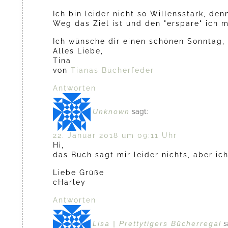
Ich bin leider nicht so Willensstark, de
Weg das Ziel ist und den "erspare" ich mi
Ich wünsche dir einen schönen Sonntag,
Alles Liebe,
Tina
von
Tianas Bücherfeder
Antworten
Unknown
sagt:
22. Januar 2018 um 09:11 Uhr
Hi,
das Buch sagt mir leider nichts, aber ic
Liebe Grüße
cHarley
Antworten
Lisa | Prettytigers Bücherregal
s