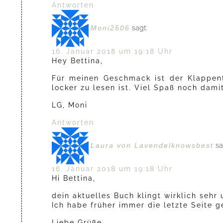
Antworten
Moni2506
sagt:
16. Januar 2018 um 19:18 Uhr
Hey Bettina,
Für meinen Geschmack ist der Klappent
locker zu lesen ist. Viel Spaß noch damit
LG, Moni
Antworten
Laura von Lavendelknowsbest
sa
16. Januar 2018 um 19:18 Uhr
Hi Bettina,
dein aktuelles Buch klingt wirklich sehr
Ich habe früher immer die letzte Seite 
Liebe Grüße