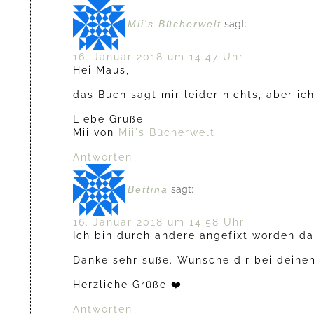
Mii's Bücherwelt
sagt:
16. Januar 2018 um 14:47 Uhr
Hei Maus,
das Buch sagt mir leider nichts, aber ic
Liebe Grüße
Mii von
Mii's Bücherwelt
Antworten
Bettina
sagt:
16. Januar 2018 um 14:58 Uhr
Ich bin durch andere angefixt worden da
Danke sehr süße. Wünsche dir bei deine
Herzliche Grüße ❤️
Antworten