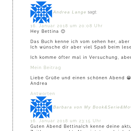
Andrea Lange
sagt:
16. Januar 2018 um 20:08 Uhr
Hey Bettina 🙂
Das Buch kenne ich vom sehen her, aber s
Ich wünsche dir aber viel Spaß beim les
Ich komme öfter mal in Versuchung, aber 
Mein Beitrag
Liebe Grüße und einen schönen Abend 
Andrea
Antworten
Barbara von My Book&Serie&Mov
16. Januar 2018 um 23:15 Uhr
Guten Abend BettinaIch kenne deine aktue