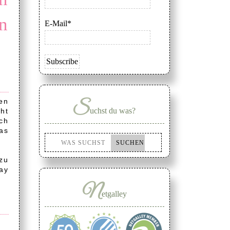
n
E-Mail*
en
S
uchst du was?
ht
ch
as
 zu
ay
N
etgalley