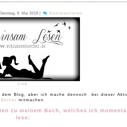
Dienstag, 8. Mai 2018
|
Kommentieren
Link
uf dem Blog, aber ich mache dennoch bei dieser Akti
 Bücher
mitmachen.
rten zu meinem Buch, welches ich moment
lese: