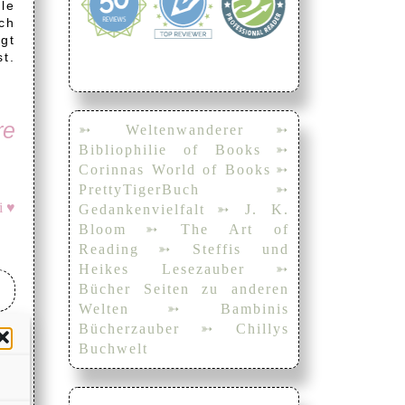
le
ch
gt
t.
re
➳ Weltenwanderer
➳
Bibliophilie of Books
➳
Corinnas World of Books
➳
PrettyTigerBuch
➳
i ♥
Gedankenvielfalt
➳ J. K.
Bloom
➳ The Art of
Reading
➳ Steffis und
Heikes Lesezauber
➳
Bücher Seiten zu anderen
Welten
➳ Bambinis
Bücherzauber
➳ Chillys
Buchwelt