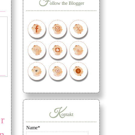
F
ollow the Blogger
K
ontakt
r
Name*
n