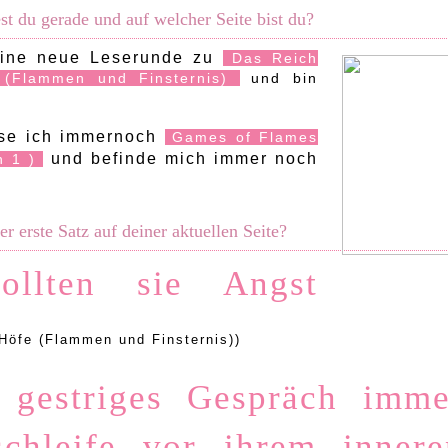
t du gerade und auf welcher Seite bist du?
eine neue Leserunde zu
Das Reich
 (Flammen und Finsternis)
und bin
ese ich immernoch
Games of Flames
und befinde mich immer noch
n 1 )
r erste Satz auf deiner aktuellen Seite?
ollten sie Angst
Höfe (Flammen und Finsternis))
 gestriges Gespräch imme
chleife vor ihrem innere