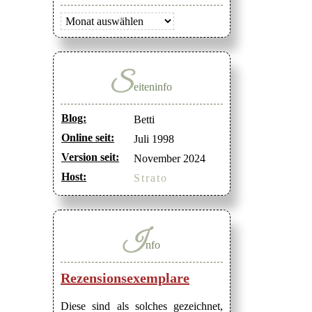
Archiv
S
eiteninfo
Blog:
Betti
Online seit:
Juli 1998
Version seit:
November 2024
Host:
Strato
I
nfo
Rezensionsexemplare
Diese sind als solches gezeichnet,