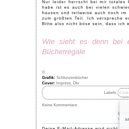
Nur leider herrscht bei mir totale
habe ist es auch bei vielen schwie
hausen und teilweise auch noch im 
zum größten Teil. Ich verspreche e
Bitte also nicht böse sein, dass ich
Wie sieht es denn bei 
Bücherregale
©
Grafik:
Schlunzenbücher
Cover:
Impress, Dtv
Labels:
Gem
Keine Kommentare
S
c
Ic
Deine E-Mail-Adresse wird nicht verö