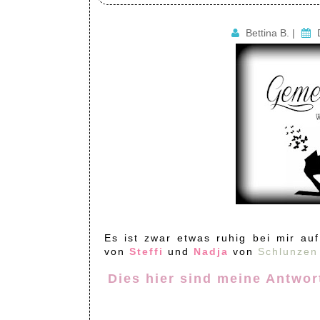
Bettina B.
|
Es ist zwar etwas ruhig bei mir a
von
Steffi
und
Nadja
von
Schlunzen
Dies hier sind meine Antwo