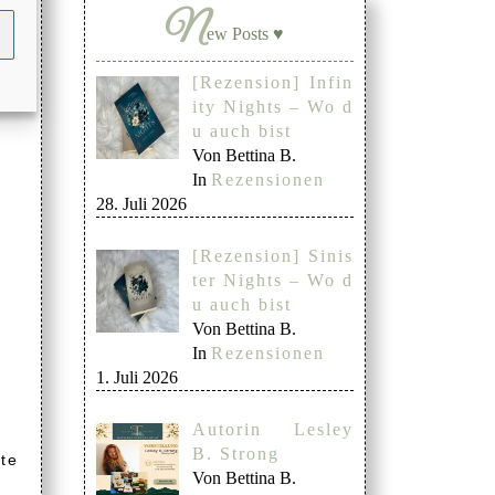
N
ew Posts ♥
[Rezension] Infin
ity Nights – Wo d
u auch bist
Von Bettina B.
In
Rezensionen
28. Juli 2026
[Rezension] Sinis
ter Nights – Wo d
u auch bist
Von Bettina B.
In
Rezensionen
1. Juli 2026
Autorin Lesley
B. Strong
te
Von Bettina B.