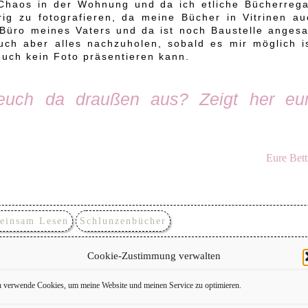
s Chaos in der Wohnung und da ich etliche Bücherrega
rig zu fotografieren, da meine Bücher in Vitrinen au
Büro meines Vaters und da ist noch Baustelle angesa
uch aber alles nachzuholen, sobald es mir möglich is
 euch kein Foto präsentieren kann.
euch da draußen aus? Zeigt her eu
Eure Bett
einsam Lesen
Schlunzenbücher
Cookie-Zustimmung verwalten
hreibe einen Kommentar
h verwende Cookies, um meine Website und meinen Service zu optimieren.
ffentlicht.
Erforderliche Felder sind mit
*
markiert