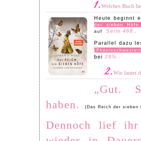
1.
Welches Buch lies
Heute beginnt 
der sieben Höfe
Seite 468..
auf
Parallel dazu l
(Phönixschwester
bei
28%..
2.
Wie lautet de
„Gut. S
haben.
(Das Reich der sieben 
Dennoch lief ihr
wieder in Dauers