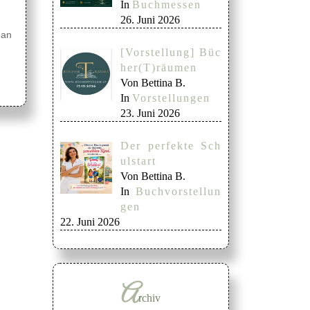
In
Buchmessen
26. Juni 2026
 an
[Vorstellung] Büc
her(T)räumen
Von Bettina B.
In
Vorstellungen
23. Juni 2026
Der perfekte Sch
ulstart
Von Bettina B.
In
Buchvorstellun
gen
22. Juni 2026
A
rchiv