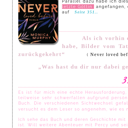
Parallel dazu habe ich di
letzte Göttin
angefangen, d
auf
Seite 351..
Als ich vorhin 
habe, Bilder vom Ta
zurückgekehrt“
Never loved bef
(
„Was hast du dir nur dabei g
3
Es ist für mich eine echte Herausforderung
teilweise sehr schwerfallen aufgrund persö
Buch. Die verschiedenen Sichtwechsel gef
versucht es dem Leser so angenehm, wie es m
Ich sehe das Buch und deren Geschichte mit g
ist. Will weitere Abenteuer mit Percy und s