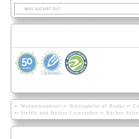
➳ Weltenwanderer
➳ Bibliophilie of Books
➳ Co
➳ Steffis und Heikes Lesezauber
➳ Bücher Seite