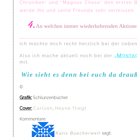
Chroniken“ und *Magnus Chase“ den ersten B
werde ihn und seine Freunde sehr vermissen. 
4.
An welchen immer wiederkehrenden Aktionen n
Ich möchte mich recht herzlich bei der liebe
„Monta
Also ich mache aktuell noch bei der
mit.
Wie sieht es denn bei euch da drau
©
Grafik:
Schlunzenbücher
Cover:
Carlsen
,
Heyne fliegt
Kommentare
Katis Buecherwelt
sagt: