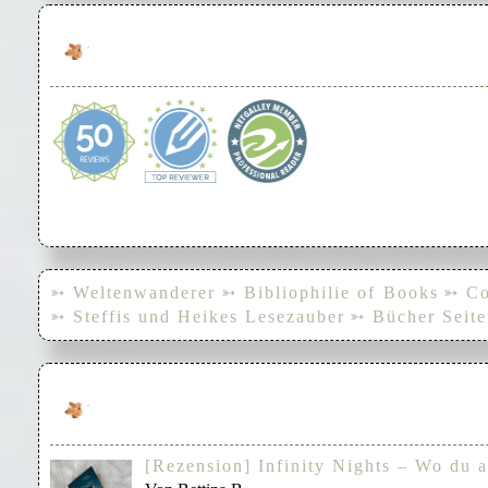
➳ Weltenwanderer
➳ Bibliophilie of Books
➳ Co
➳ Steffis und Heikes Lesezauber
➳ Bücher Seite
[Rezension] Infinity Nights – Wo du a