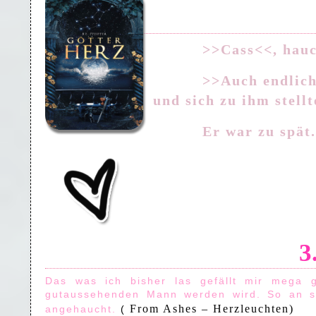
>>Cass<<, hauc
>>Auch endlich 
und sich zu ihm stellt
Er war zu spät.
3
Das was ich bisher las gefällt mir mega
gutaussehenden Mann werden wird. So an si
From Ashes – Herzleuchten)
angehaucht.
(