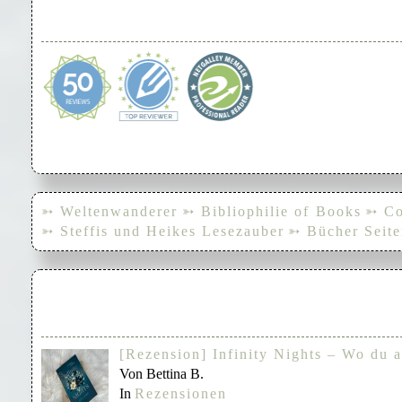
➳ Weltenwanderer
➳ Bibliophilie of Books
➳ Co
➳ Steffis und Heikes Lesezauber
➳ Bücher Seite
[Rezension] Infinity Nights – Wo du a
Von Bettina B.
In
Rezensionen