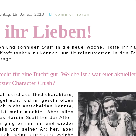
ntag, 15. Januar 2018
|
Kommentieren
 ihr Lieben!
n und sonnigen Start in die neue Woche. Hoffe ihr ha
aft tanken zu können, um fit reinzustarten in den Ta
Frage
ht für eine Buchfigur. Welche ist / war euer aktueller
tzter Character Crush?
gab durchaus Buchcharaktere,
gelrecht dahin geschmolzen
ch nicht entscheiden konnte,
etzt mehr mochte. Aber allen
es Hardin Scott bei der After-
r ging er mir hin und wieder
eks von seiner Art her, aber
auch seine durchaus weiche