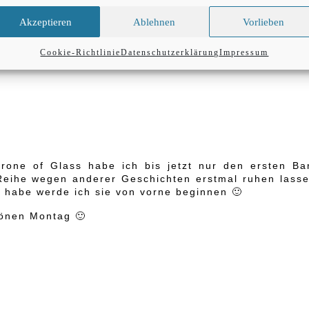
 man sich so in ein Buch versenken kann, dass man f
ns Schwärmen kommt.
Akzeptieren
Ablehnen
Vorlieben
Cookie-Richtlinie
Datenschutzerklärung
Impressum
hrone of Glass habe ich bis jetzt nur den ersten Ba
Reihe wegen anderer Geschichten erstmal ruhen lasse
g habe werde ich sie von vorne beginnen 🙂
hönen Montag 🙂