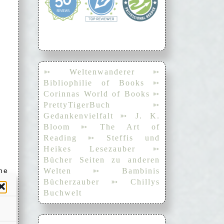
➳ Weltenwanderer
➳
Bibliophilie of Books
➳
Corinnas World of Books
➳
PrettyTigerBuch
➳
Gedankenvielfalt
➳ J. K.
Bloom
➳ The Art of
Reading
➳ Steffis und
Heikes Lesezauber
➳
Bücher Seiten zu anderen
he
Welten
➳ Bambinis
ch
Bücherzauber
➳ Chillys
hm
Buchwelt
hr