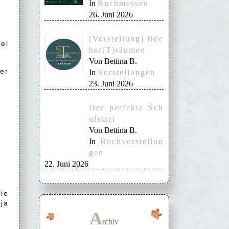
In
Buchmessen
26. Juni 2026
[Vorstellung] Büc
bei
her(T)räumen
Von Bettina B.
er
In
Vorstellungen
23. Juni 2026
Der perfekte Sch
ulstart
Von Bettina B.
In
Buchvorstellun
gen
22. Juni 2026
ie
ja
A
rchiv