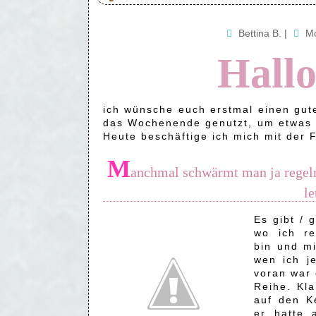
Bettina B.
|
Mo
Hallo
ich wünsche euch erstmal einen gute
das Wochenende genutzt, um etwas Kr
Heute beschäftige ich mich mit der 
M
anchmal schwärmt man ja regelrec
le
Es gibt / 
wo ich re
bin und mi
wen ich j
voran war 
Reihe. Kla
auf den K
er hatte 