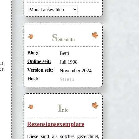
Archiv
S
eiteninfo
Blog:
Betti
Online seit:
Juli 1998
ch
ch
Version seit:
November 2024
Host:
Strato
I
nfo
Rezensionsexemplare
Diese sind als solches gezeichnet,