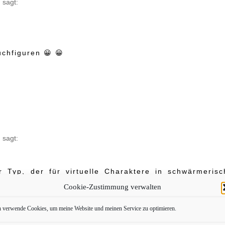
e
sagt:
uchfiguren 😀 😀
m
sagt:
er Typ, der für virtuelle Charaktere in schwärmerisc
 bei Büchern noch Filmen oder Serien. Auch wenn mi
Cookie-Zustimmung verwalten
inieren kann oder ich lieber meine Lesezeit mit i
eht es nicht so weit und es bleibt doch immer me
h verwende Cookies, um meine Website und meinen Service zu optimieren.