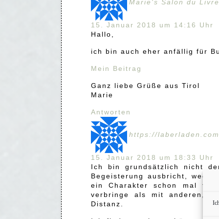
Marie's Salon du Livr
15. Januar 2018 um 14:16 Uhr
Hallo,
ich bin auch eher anfällig für B
Mein Beitrag
Ganz liebe Grüße aus Tirol
Marie
Antworten
https://laberladen.co
15. Januar 2018 um 18:33 Uhr
Ich bin grundsätzlich nicht d
Begeisterung ausbricht, weder
ein Charakter schon mal fasz
verbringe als mit anderen, g
Ic
Distanz.