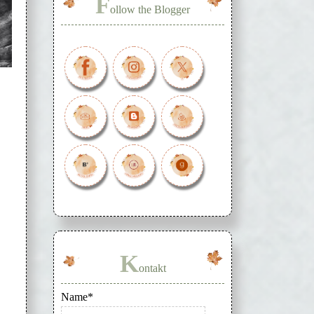
F
ollow the Blogger
K
ontakt
Name*