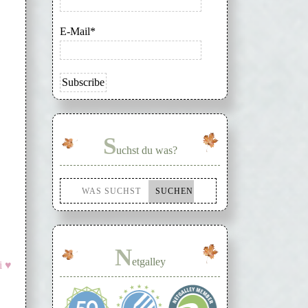
E-Mail*
S
uchst du was?
N
etgalley
i ♥