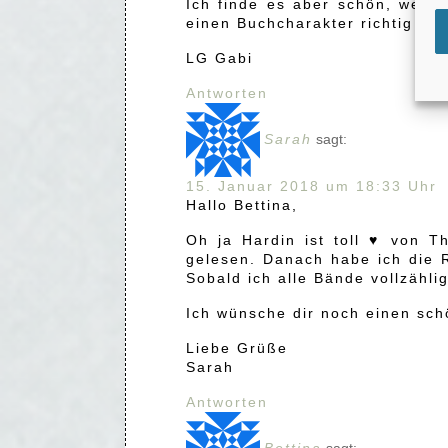
Ich finde es aber schön, wenn
einen Buchcharakter richtig i
LG Gabi
Antworten
Sarah
sagt:
15. Januar 2018 um 18:33 Uhr
Hallo Bettina,
Oh ja Hardin ist toll ♥ von T
gelesen. Danach habe ich die 
Sobald ich alle Bände vollzähli
Ich wünsche dir noch einen sc
Liebe Grüße
Sarah
Antworten
Bettina
sagt: