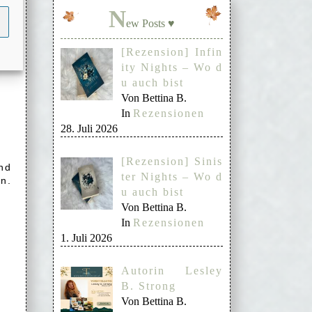
ür
N
ew Posts ♥
[Rezension] Infin
ity Nights – Wo d
u auch bist
Von Bettina B.
In
Rezensionen
28. Juli 2026
[Rezension] Sinis
nd
ter Nights – Wo d
n.
u auch bist
Von Bettina B.
In
Rezensionen
1. Juli 2026
Autorin Lesley
B. Strong
Von Bettina B.