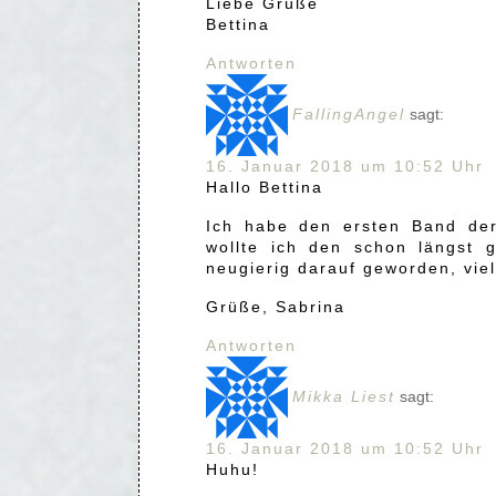
Liebe Grüße
Bettina
Antworten
FallingAngel
sagt:
16. Januar 2018 um 10:52 Uhr
Hallo Bettina
Ich habe den ersten Band der 
wollte ich den schon längst 
neugierig darauf geworden, viell
Grüße, Sabrina
Antworten
Mikka Liest
sagt:
16. Januar 2018 um 10:52 Uhr
Huhu!