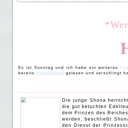
*Wer
Es ist Sonntag und ich habe ein weiteres
Cov
bereits
gelesen und verschlingt h
Seelenhauch
Die junge Shona herrsch
die gut betuchten Edelle
dem Prinzen des Reiches 
werden, beschließt Shon
den Dienst der Prinzess