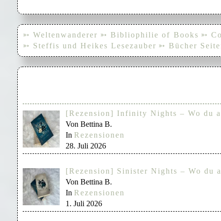
➳ Weltenwanderer
➳ Bibliophilie of Books
➳ Co
➳ Steffis und Heikes Lesezauber
➳ Bücher Seite
[Rezension] Infinity Nights – Wo du a
Von Bettina B.
In
Rezensionen
28. Juli 2026
[Rezension] Sinister Nights – Wo du a
Von Bettina B.
In
Rezensionen
1. Juli 2026