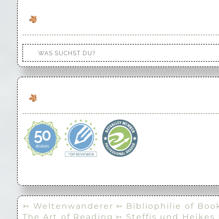
➳ Weltenwanderer
➳ Bibliophilie of Boo
The Art of Reading
➳ Steffis und Heikes