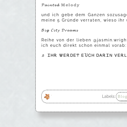
𝓟𝓪𝓲𝓷𝓽𝓮𝓭 𝕄𝕖𝕝𝕠𝕕𝕪
und ich gebe dem Ganzen sozusage
meine 5 Gründe verraten, wieso ihr
𝓑𝓲𝓰 𝓒𝓲𝓽𝔂 𝓓𝓻𝓮𝓪𝓶𝓼
Reihe von der lieben @jasmin.wrigh
ich euch direkt schon einmal vorab:
♬ ᏆᎻᎡ ᏔᎬᎡᎠᎬͲ ᎬႮᏟᎻ ᎠᎪᎡᏆΝ ᏙᎬᎡ
Labels:
Blog