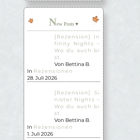
N
ew Posts ♥
[Rezension] In
finity Nights –
Wo du auch bi
st
Von Bettina B.
In
Rezensionen
28. Juli 2026
[Rezension] Si
nister Nights –
Wo du auch bi
st
Von Bettina B.
In
Rezensionen
1. Juli 2026