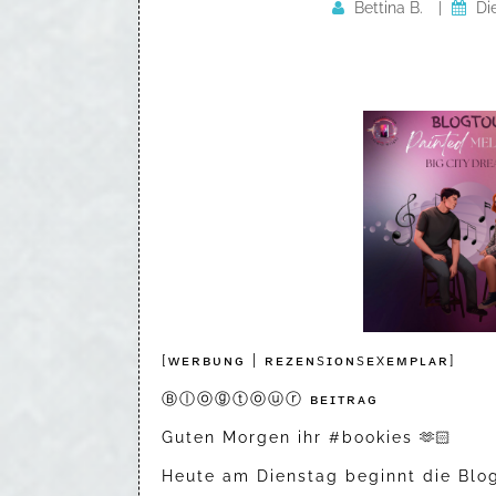
Bettina B.
|
Di
[ᴡᴇʀʙᴜɴɢ | ʀᴇᴢᴇɴsɪᴏɴsᴇxᴇᴍᴘʟᴀʀ]
Ⓑⓛⓞⓖⓣⓞⓤⓡ ʙᴇɪᴛʀᴀɢ
Guten Morgen ihr #bookies 🫶🏻
Heute am Dienstag beginnt die Blo