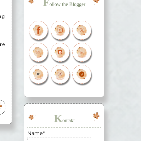
F
ollow the Blogger
ag
re
K
ontakt
Name*