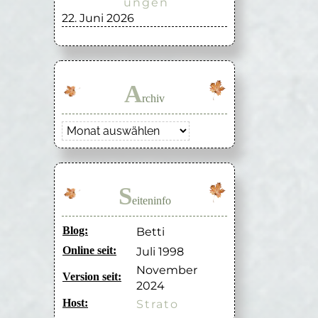
ungen
22. Juni 2026
A
rchiv
Archiv
S
eiteninfo
Blog:
Betti
Online seit:
Juli 1998
November
Version seit:
2024
Host:
Strato