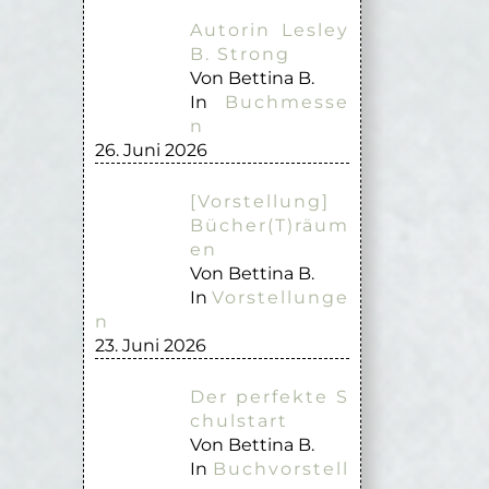
Autorin Lesley
B. Strong
Von Bettina B.
In
Buchmesse
n
26. Juni 2026
[Vorstellung]
Bücher(T)räum
en
Von Bettina B.
In
Vorstellunge
n
23. Juni 2026
Der perfekte S
chulstart
Von Bettina B.
In
Buchvorstell