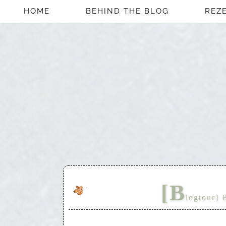
HOME
BEHIND THE BLOG
REZ
[B
logtour] 