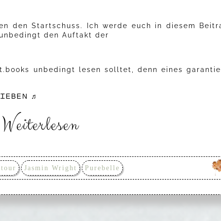
n den Startschuss. Ich werde euch in diesem Beitr
 unbedingt den Auftakt der
t.books unbedingt lesen solltet, denn eines garantie
ᏞᏆᎬᏴᎬΝ ♬
Weiterlesen
tour
Jasmin Wright
Purebelle