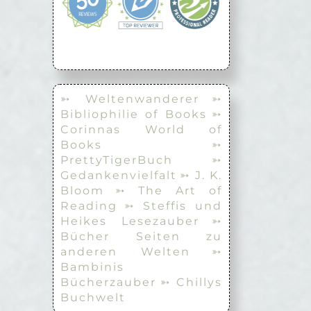
➳ Weltenwanderer
➳
Bibliophilie of Books
➳
Corinnas World of
Books
➳
PrettyTigerBuch
➳
Gedankenvielfalt
➳ J. K.
Bloom
➳ The Art of
Reading
➳ Steffis und
Heikes Lesezauber
➳
Bücher Seiten zu
anderen Welten
➳
Bambinis
Bücherzauber
➳ Chillys
Buchwelt