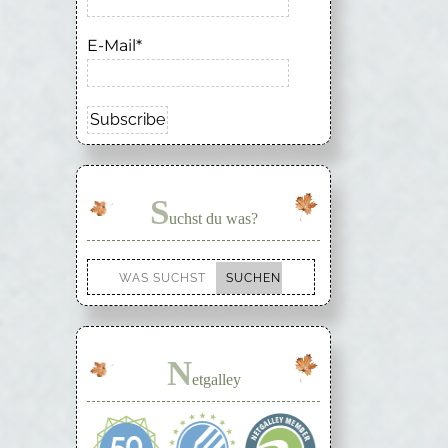
E-Mail*
S
uchst du was?
N
etgalley