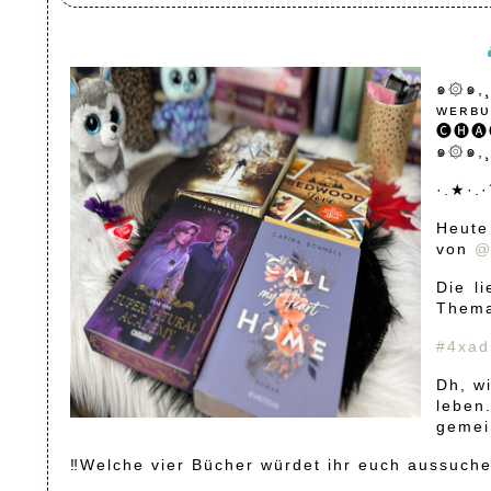
๑۞๑,¸
ᴡᴇʀʙᴜ
🅒🅗🅐
๑۞๑,¸
·.★·.·
Heute
von
@
Die l
Them
#4xadi
Dh, w
leben
gemei
‼️Welche vier Bücher würdet ihr euch aussuche