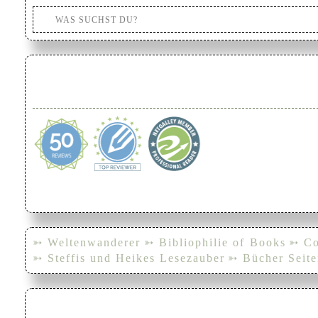
➳ Weltenwanderer
➳ Bibliophilie of Books
➳ Co
➳ Steffis und Heikes Lesezauber
➳ Bücher Seite