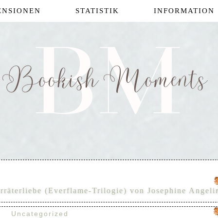
ENSIONEN
STATISTIK
INFORMATION
räterliebe (Everflame-Trilogie) von Josephine Angeli
Uncategorized