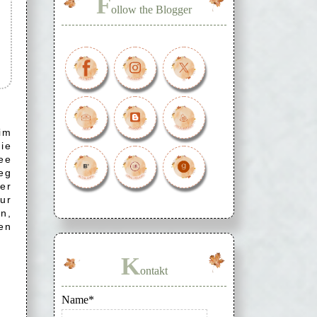
F
ollow the Blogger
im
ie
ee
eg
er
ur
n,
en
K
ontakt
Name*