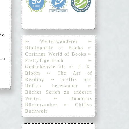
te
➳ Weltenwanderer
➳
Bibliophilie of Books
➳
Corinnas World of Books
➳
 an
PrettyTigerBuch
➳
Gedankenvielfalt
➳ J. K.
Bloom
➳ The Art of
Reading
➳ Steffis und
Heikes Lesezauber
➳
Bücher Seiten zu anderen
Welten
➳ Bambinis
Bücherzauber
➳ Chillys
Buchwelt