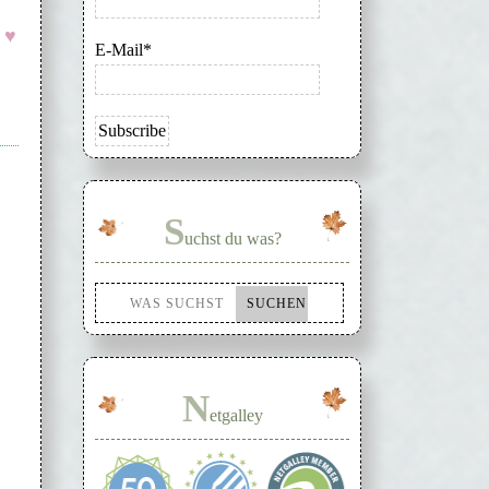
♥
E-Mail*
S
uchst du was?
N
etgalley