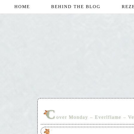
HOME
BEHIND THE BLOG
REZ
C
over Monday – Everlflame – Ver