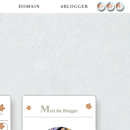
DOMAIN
4BLOGGER
M
eet the Blogger
ni