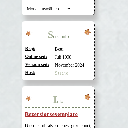
Archiv
S
eiteninfo
Blog:
Betti
Online seit:
Juli 1998
Version seit:
November 2024
Host:
Strato
I
nfo
Rezensionsexemplare
Diese sind als solches gezeichnet,