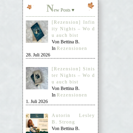
N
ew Posts ♥
[Rezension] Infin
ity Nights – Wo d
u auch bist
Von Bettina B.
In
Rezensionen
28. Juli 2026
[Rezension] Sinis
ter Nights – Wo d
u auch bist
Von Bettina B.
In
Rezensionen
1. Juli 2026
Autorin Lesley
B. Strong
Von Bettina B.