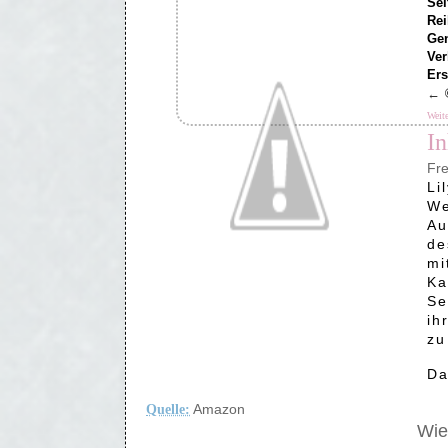
Sei
Rei
Ge
Ver
Er
←
Weite
In
Fre
Li
We
Au
de
mi
Ka
Se
ih
zu
Da
Amazon
Quelle:
Wie