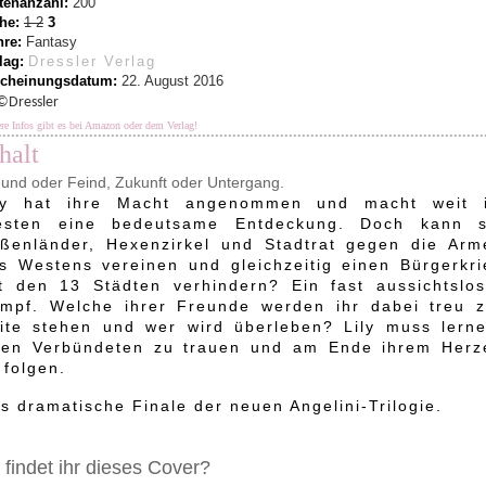
tenanzahl:
200
he:
1 2
3
nre:
Fantasy
lag:
Dressler Verlag
scheinungsdatum:
22. August 2016
©Dressler
re Infos gibt es bei Amazon oder dem Verlag!
halt
und oder Feind, Zukunft oder Untergang.
ly hat ihre Macht angenommen und macht weit 
sten eine bedeutsame Entdeckung. Doch kann s
ßenländer, Hexenzirkel und Stadtrat gegen die Arm
s Westens vereinen und gleichzeitig einen Bürgerkri
t den 13 Städten verhindern? Ein fast aussichtslos
mpf. Welche ihrer Freunde werden ihr dabei treu z
ite stehen und wer wird überleben? Lily muss lerne
ren Verbündeten zu trauen und am Ende ihrem Herz
 folgen.
s dramatische Finale der neuen Angelini-Trilogie.
 findet ihr dieses Cover?