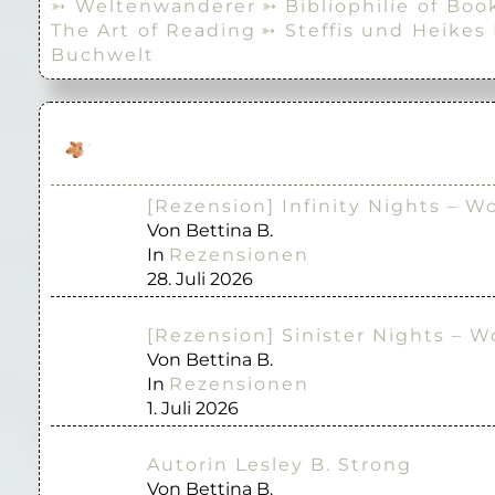
➳ Weltenwanderer
➳ Bibliophilie of Boo
The Art of Reading
➳ Steffis und Heikes
Buchwelt
[Rezension] Infinity Nights – W
Von Bettina B.
In
Rezensionen
28. Juli 2026
[Rezension] Sinister Nights – W
Von Bettina B.
In
Rezensionen
1. Juli 2026
Autorin Lesley B. Strong
Von Bettina B.