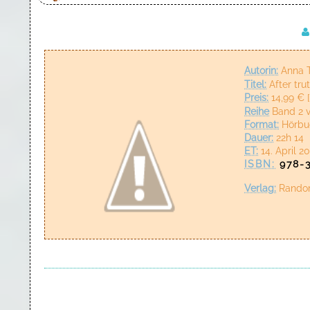
Autorin:
Anna 
Titel:
After tru
Preis:
14,99 € 
Reihe
Band 2 
Format:
Hörbu
Dauer:
22h 14
ET:
14. April 2
ISBN:
978-
Verlag
:
Rando