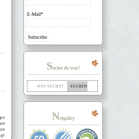
E-Mail*
S
uchst du was?
n …
N
pe
etgalley
 an
 zu
egt