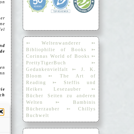
von
ter
ne
fel
➳ Weltenwanderer
➳
und
Bibliophilie of Books
➳
de
Corinnas World of Books
➳
PrettyTigerBuch
➳
ken
Gedankenvielfalt
➳ J. K.
ann
Bloom
➳ The Art of
Reading
➳ Steffis und
Heikes Lesezauber
➳
wie
ch
Bücher Seiten zu anderen
Welten
➳ Bambinis
Bücherzauber
➳ Chillys
Buchwelt