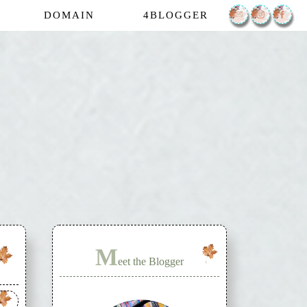
DOMAIN
4BLOGGER
M
eet the Blogger