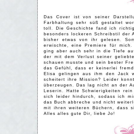
Das Cover ist von seiner Darstel
Farbhaltung sehr süß gestaltet wor
toll. Die Geschichte fand ich rich
besonders lockeren Schreibstil der A
bisher etwas von ihr gelesen. So
erwischte, eine Premiere für mich
ging aber auch sehr in die Tiefe au
der mit dem Verlust seiner geliebt
schauen musste und sein bester Fr
das Gefühl, dass er keinerlei frem
Elisa gelingen aus ihm den Jack
scheitert ihre Mission? Leider konn
überzeugen. Das lag nicht an der Au
Leserin. Hatte Schwierigkeiten re
sich leider hindurch, sodass ich m
das Buch abbreche und nicht weiterl
mit ihren weiteren Büchern, dass s
Alles alles gute Dir, liebe Jo!