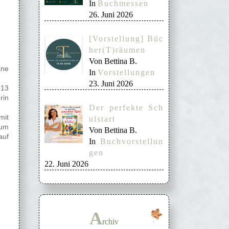
In
Buchmessen
26. Juni 2026
[Vorstellung] Büc
her(T)räumen
Von Bettina B.
ane
In
Vorstellungen
23. Juni 2026
013
rin
Der perfekte Sch
mit
ulstart
 um
Von Bettina B.
auf
In
Buchvorstellun
gen
22. Juni 2026
A
rchiv