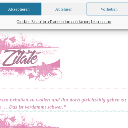
 eine ganze Menge. Denn ich konnte mich in alles g
Akzeptieren
Ablehnen
Vorlieben
e Freunde, Glück, Einsamkeit, Wut und Traurigkeit haut
Cookie-Richtlinie
Datenschutzerklärung
Impressum
en behalten zu wollen und ihn doch gleichzeitig gehen zu
n … Das ist verdammt schwer.“