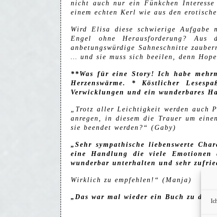
nicht auch nur ein Fünkchen Interesse
einem echten Kerl wie aus den erotische
Wird Elisa diese schwierige Aufgabe m
Engel ohne Herausforderung? Aus d
anbetungswürdige Sahneschnitte zaubern
… und sie muss sich beeilen, denn Hope
**Was für eine Story! Ich habe mehrm
Herzenswärme. * Köstlicher Lesesp
Verwicklungen und ein wunderbares H
„Trotz aller Leichtigkeit werden auch
anregen, in diesem die Trauer um eine
sie beendet werden?“ (Gaby)
„Sehr sympathische liebenswerte Chara
eine Handlung die viele Emotionen
wunderbar unterhalten und sehr zufried
Wirklich zu empfehlen!“ (Manja)
„Das war mal wieder ein Buch zu dem d
Ic