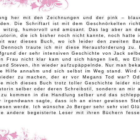
lung her mit den Zeichnungen und der pink – blau
den. Die Schriftart ist mit dem Geschnörkelten richt
tig witzig, humorvoll und amüsant. Das lag aber an d
utorin, die ich bisher noch nicht kannte, noch hatte 
mit war dieses Buch, wo ich leider den zweiten Ba
. Dennoch traute ich mir diese Herausforderung zu. 
fgrund der sehr intensiven Geschichte von Jack selbe
en Frau nicht klar kam und sich hängen ließ, wo Eli
eund Steven, ihn wieder aufzupäppelnde. Nur man bek
de Hilfe annahm und sich selbst im Weg stand. Wird 
 wieder zu machen, der er vor Megans Tod war? Od
te mich dieses Buch trotz toller Geschichte leider ni
torin selber oder deren Schreibstil, sondern an mir a
in zu kommen in die Handlung selber und das schlepp
ir irgendwann sagte, dass ich an einer gewissen Stel
esen werde. Ich wünsche Jo Berger sehr sehr viel Glü
ie andere begeisterte Leser mit ihren Büchern fessel