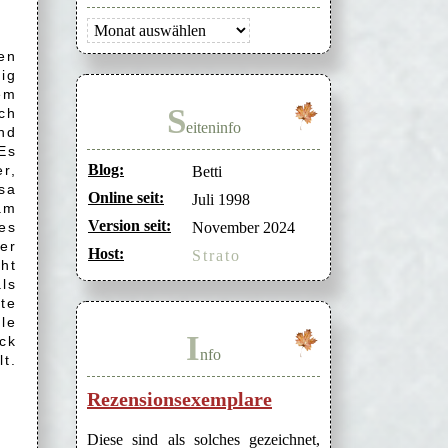
Archiv
en
ig
em
S
ich
eiteninfo
nd
Es
Blog:
r,
Betti
sa
Online seit:
Juli 1998
am
Version seit:
es
November 2024
er
Host:
Strato
cht
ls
te
le
I
ck
nfo
t.
Rezensionsexemplare
Diese sind als solches gezeichnet,