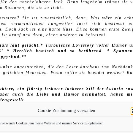
 für den unscheinbaren Jack. Denn insgeheim träumt sie 
n Romanen, die sie so liebt.
eistern? Sie ist zuversichtlich, denn: Was wäre ein ech
em vermeintlichen Langweiler lässt sich bestimmt ei
. Doch Jack ist eine harte Nuss. Elisa kommen erste Zwei
 ist drauf und dran, einen anderen zu heiraten!
als laut gelacht.* Turbulente Lovestory voller Humor 
aß! * Herrlich komisch und so berührend. * Spannen
appy-End.**
 Punkte angesprochen, die den Leser durchaus zum Nachden
n geliebten Menschen. Wann sollte sie beendet werden? K
ktere, ein flüssig lesbarer lockerer Stil der Autorin so
 aber auch die Liebe und Humor beinhaltet, haben mi
engestellt.
Cookie-Zustimmung verwalten
ie Aussage: hach, war das wieder schön passt.“ (Ulla)
h verwende Cookies, um meine Website und meinen Service zu optimieren.