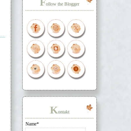
F
ollow the Blogger
K
ontakt
Name*