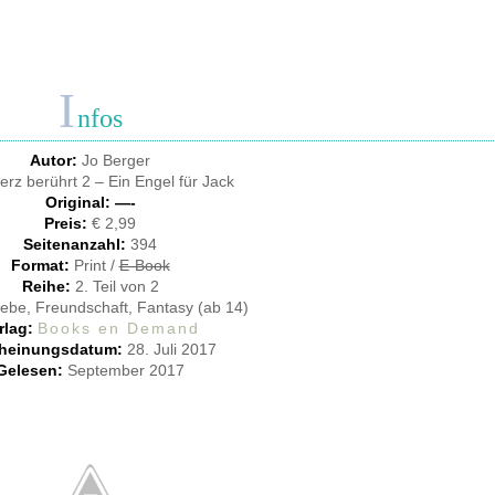
I
nfos
Autor:
Jo Berger
erz berührt 2 – Ein Engel für Jack
Original: —-
Preis:
€ 2,99
Seitenanzahl:
394
Format:
Print /
E-Book
Reihe:
2. Teil von 2
iebe, Freundschaft, Fantasy (ab 14)
rlag:
Books en Demand
heinungsdatum:
28. Juli 2017
Gelesen:
September 2017