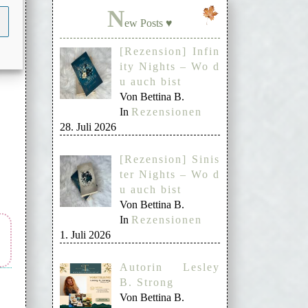
ut
N
nah
ew Posts ♥
[Rezension] Infin
ity Nights – Wo d
u auch bist
Von Bettina B.
In
Rezensionen
28. Juli 2026
[Rezension] Sinis
ter Nights – Wo d
u auch bist
Von Bettina B.
In
Rezensionen
1. Juli 2026
Autorin Lesley
B. Strong
Von Bettina B.