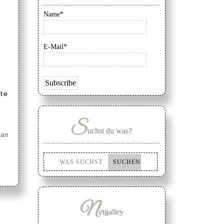
Name*
E-Mail*
te
S
uchst du was?
 an
N
etgalley