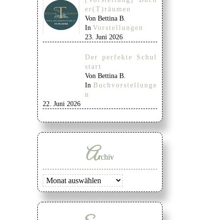
er(T)räumen
Von Bettina B.
In
Vorstellungen
23. Juni 2026
Der perfekte Schul
start
Von Bettina B.
In
Buchvorstellunge
n
22. Juni 2026
A
rchiv
Archiv