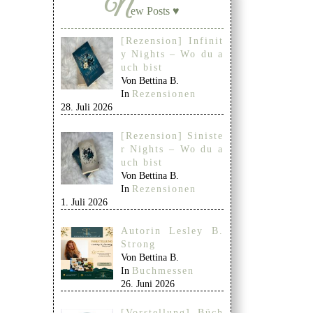
N
ew Posts ♥
[Rezension] Infinit
y Nights – Wo du a
uch bist
Von Bettina B.
In
Rezensionen
28. Juli 2026
[Rezension] Siniste
r Nights – Wo du a
uch bist
Von Bettina B.
In
Rezensionen
1. Juli 2026
Autorin Lesley B.
Strong
Von Bettina B.
In
Buchmessen
26. Juni 2026
[Vorstellung] Büch