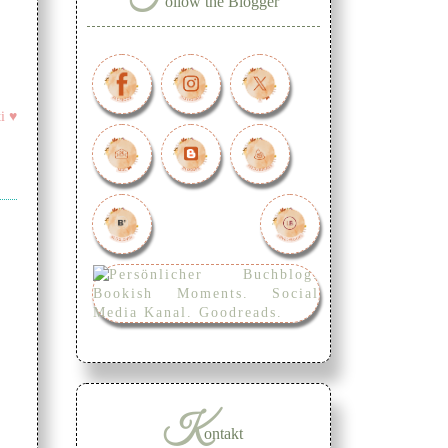
ollow the Blogger
i ♥
K
ontakt