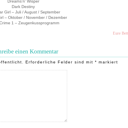
Dreams’n‘ Wisper
Dark Destiny
r Girl – Juli / August / September
irl – Oktober / November / Dezember
 Crime 1 – Zeugenkussprogramm
Eure Bett
hreibe einen Kommentar
ffentlicht.
Erforderliche Felder sind mit
*
markiert