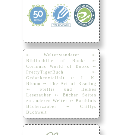
➳ Weltenwanderer
➳
Bibliophilie of Books
➳
Corinnas World of Books
➳
PrettyTigerBuch
➳
Gedankenvielfalt
➳ J. K.
Bloom
➳ The Art of Reading
➳ Steffis und Heikes
Lesezauber
➳ Bücher Seiten
zu anderen Welten
➳ Bambinis
Bücherzauber
➳ Chillys
Buchwelt