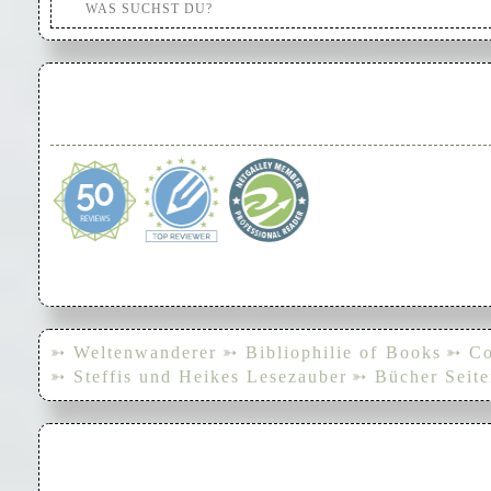
➳ Weltenwanderer
➳ Bibliophilie of Books
➳ Co
➳ Steffis und Heikes Lesezauber
➳ Bücher Seite