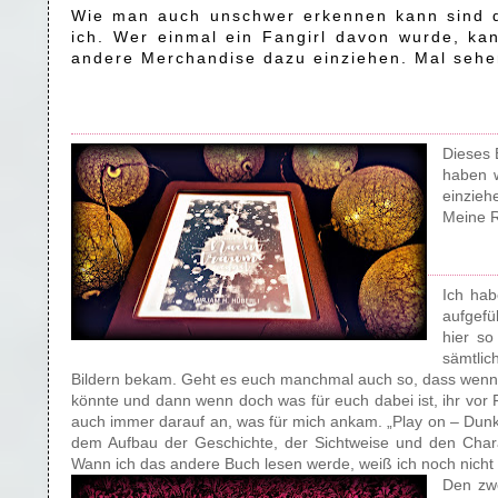
Wie man auch unschwer erkennen kann sind di
ich. Wer einmal ein Fangirl davon wurde, k
andere Merchandise dazu einziehen. Mal sehen
Dieses 
haben w
einzieh
Meine R
Ich hab
aufgefü
hier so
sämtlic
Bildern bekam. Geht es euch manchmal auch so, dass wenn der
könnte und dann wenn doch was für euch dabei ist, ihr vo
auch immer darauf an, was für mich ankam. „Play on – Dunkle
dem Aufbau der Geschichte, der Sichtweise und den Chara
Wann ich das andere Buch lesen werde, weiß ich noch nicht
Den zwe