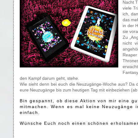
Nacht T
viele T
ich, da
das meh
in der 
sie vor
Zu „Ang
nicht 
angehör
Reaper 
Thrones
erwach
Fantasy
den Kampf darum geht, stehe.
Wie sieht denn bei euch die Neuzugänge-Woche aus? Da diese
eure Neuzugänge bis zum heutigen Tag mit einbeziehen (ab 
Bin gespannt, ob diese Aktion von mir eine gu
mitmachen. Wenn es mal keine Neuzugänge in 
einfach.
Wünsche Euch noch einen schönen erholsamen