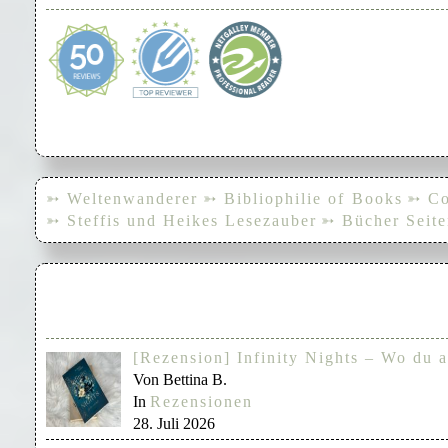
➳ Weltenwanderer
➳ Bibliophilie of Books
➳ Co
➳ Steffis und Heikes Lesezauber
➳ Bücher Seite
[Rezension] Infinity Nights – Wo du a
Von Bettina B.
In
Rezensionen
28. Juli 2026