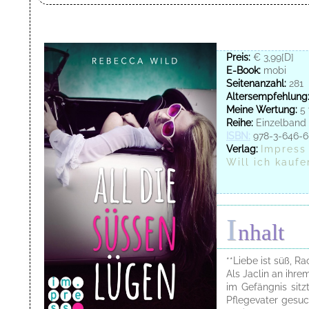
Preis:
€ 3,99[D]
E-Book:
mobi
Seitenanzahl:
281
Altersempfehlung
Meine Wertung:
5 
Reihe:
Einzelband
ISBN:
978-3-646-6
Verlag:
Impress
Will ich kaufe
I
nhalt
**Liebe ist süß, Ra
Als Jaclin an ihre
im Gefängnis sitz
Pflegevater gesuc