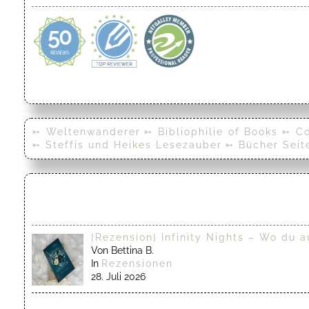
➳ Weltenwanderer
➳ Bibliophilie of Books
➳ Co
➳ Steffis und Heikes Lesezauber
➳ Bücher Seit
[Rezension] Infinity Nights – Wo du a
Von Bettina B.
In
Rezensionen
28. Juli 2026