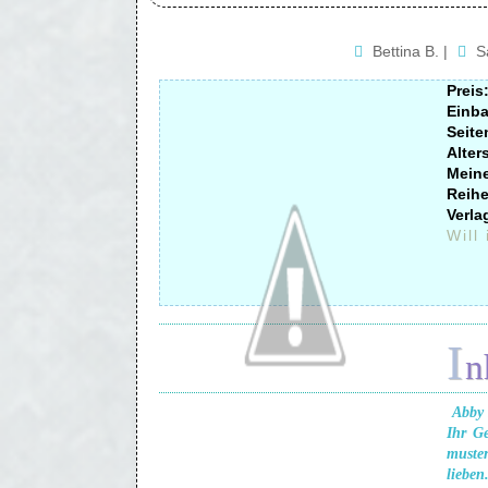
Bettina B.
|
S
Preis
Einb
Seite
Alter
Mein
Reihe
Verla
Will
I
n
Abby 
Ihr G
muste
lieben