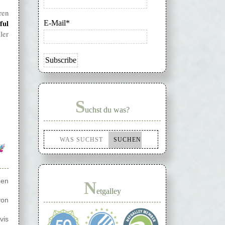
ren
ful
E-Mail*
ler
S
uchst du was?
den
N
etgalley
von
vis