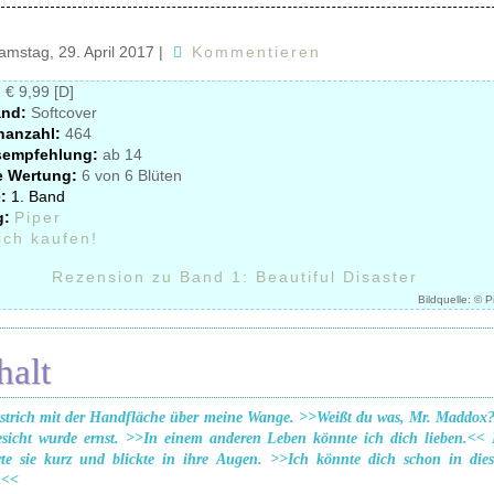
amstag, 29. April 2017
|
Kommentieren
:
€ 9,99 [D]
and:
Softcover
nanzahl:
464
sempfehlung:
ab 14
e Wertung:
6 von 6 Blüten
:
1. Band
g:
Piper
 ich kaufen!
Rezension zu Band 1: Beautiful Disaster
Bildquelle: © P
halt
strich mit der Handfläche über meine Wange. >>Weißt du was, Mr. Maddox
esicht wurde ernst. >>In einem anderen Leben könnte ich dich lieben.<< 
rte sie kurz und blickte in ihre Augen. >>Ich könnte dich schon in die
.<<