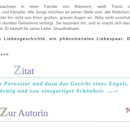
ewachsen in einer Familie von Männern, weiß Travis si
. und Kämpfer. Alle Jungs möchten an seiner Stelle sein, alle Mädchen
ctet ihn nicht aus ihren großen, grauen Augen an. Abby wirkt unschul
n dunkles Geheimnis verbirgt. Sie fasziniert ihn, und er macht sich dar
t. Er kämpft für seine Liebe. Unaufhaltsam.
e Liebesgeschichte, ein phänomenales Liebespaar. D
er<<
Z
itat
n Pornostar und dazu das Gesicht eines Engels.
örmig und von einzgartiger Schönheit. ….«
Z
ur Autorin