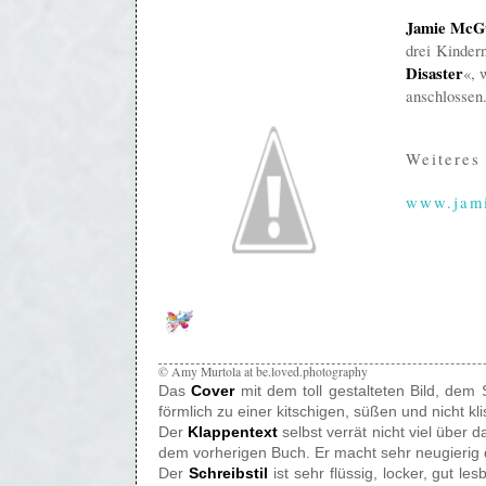
Jamie McG
drei Kindern
Disaster
«, 
anschlossen
Weiteres 
www.jam
© Amy Murtola at be.loved.photography
Das
Cover
mit dem toll gestalteten Bild, dem
förmlich zu einer kitschigen, süßen und nicht k
Der
Klappentext
selbst verrät nicht viel über
dem vorherigen Buch. Er macht sehr neugierig 
Der
Schreibstil
ist sehr flüssig, locker, gut le