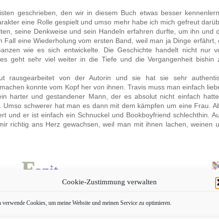
nisten geschrieben, den wir in diesem Buch etwas besser kennenler
rakter eine Rolle gespielt und umso mehr habe ich mich gefreut darüb
alten, seine Denkweise und sein Handeln erfahren durfte, um ihn und 
en Fall eine Wiederholung vom ersten Band, weil man ja Dinge erfährt, 
zen wie es sich entwickelte. Die Geschichte handelt nicht nur 
 geht sehr viel weiter in die Tiefe und die Vergangenheit bishin 
 rausgearbeitet von der Autorin und sie hat sie sehr authenti
d machen konnte vom Kopf her von ihnen. Travis muss man einfach lieb
in harter und gestandener Mann, der es absolut nicht einfach hatte
e. Umso schwerer hat man es dann mit dem kämpfen um eine Frau. A
tert und er ist einfach ein Schnuckel und Bookboyfriend schlechthin. A
ir richtig ans Herz gewachsen, weil man mit ihnen lachen, weinen 
F
azit
Cookie-Zustimmung verwalten
 ersten Band, täuscht sich absolut! Es steckt sehr viel mehr dahinter 
n und zwar ganz. Wenn ihr da draußen auf eine süße und tolle New Ad
h verwende Cookies, um meine Website und meinen Service zu optimieren.
ch auf jeden Fall kaufen. Mich hat es wieder überzeugt und ich freue m