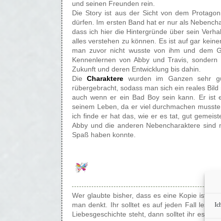
und seinen Freunden rein.
Die Story ist aus der Sicht von dem Protago
dürfen. Im ersten Band hat er nur als Nebencha
dass ich hier die Hintergründe über sein Verh
alles verstehen zu können. Es ist auf gar kein
man zuvor nicht wusste von ihm und dem Gan
Kennenlernen von Abby und Travis, sondern es
Zukunft und deren Entwicklung bis dahin.
Die
Charaktere
wurden im Ganzen sehr gut
rübergebracht, sodass man sich ein reales Bil
auch wenn er ein Bad Boy sein kann. Er ist e
seinem Leben, da er viel durchmachen musst
ich finde er hat das, wie er es tat, gut gemeis
Abby und die anderen Nebencharaktere sind m
Spaß haben konnte.
Wer glaubte bisher, dass es eine Kopie ist vom
man denkt. Ihr solltet es auf jeden Fall lese
Ic
Liebesgeschichte steht, dann solltet ihr es eu