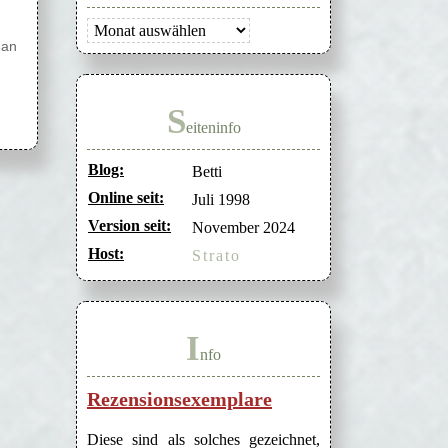
Archiv
 an
S
eiteninfo
Blog:
Betti
Online seit:
Juli 1998
Version seit:
November 2024
Host:
Strato
I
nfo
Rezensionsexemplare
Diese sind als solches gezeichnet,