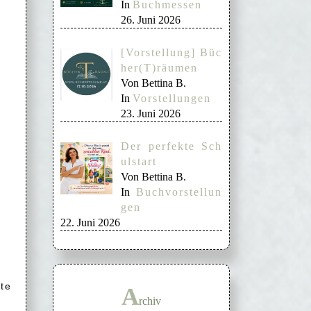
In
Buchmessen
26. Juni 2026
[Vorstellung] Büc
her(T)räumen
Von Bettina B.
In
Vorstellungen
23. Juni 2026
Der perfekte Sch
ulstart
Von Bettina B.
In
Buchvorstellun
gen
22. Juni 2026
te
A
rchiv