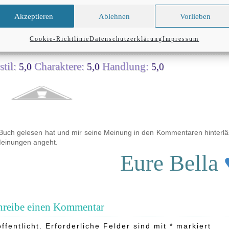
Akzeptieren
Ablehnen
Vorlieben
B
ewertung
Cookie-Richtlinie
Datenschutzerklärung
Impressum
til:
Charaktere:
Handlung:
5,0
5,0
5,0
 Buch gelesen hat und mir seine Meinung in den Kommentaren hinterlä
 Meinungen angeht.
Eure Bella
hreibe einen Kommentar
ffentlicht.
Erforderliche Felder sind mit
*
markiert