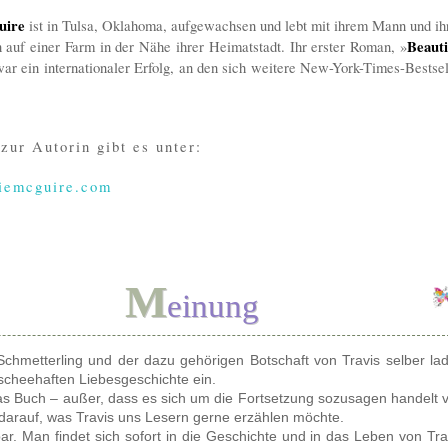
uire
ist in Tulsa, Oklahoma, aufgewachsen und lebt mit ihrem Mann und ih
 auf einer Farm in der Nähe ihrer Heimatstadt. Ihr erster Roman, »
Beauti
war ein internationaler Erfolg, an den sich weitere New-York-Times-Bestsel
.
zur Autorin gibt es unter:
iemcguire.com
M
einung
 Schmetterling und der dazu gehörigen Botschaft von Travis selber la
lischeehaften Liebesgeschichte ein.
 das Buch – außer, dass es sich um die Fortsetzung sozusagen handelt 
darauf, was Travis uns Lesern gerne erzählen möchte.
sbar. Man findet sich sofort in die Geschichte und in das Leben von Tra