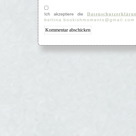
Ich akzeptiere die
Datenschutzerkläru
bettina.bookishmoments@gmail.com