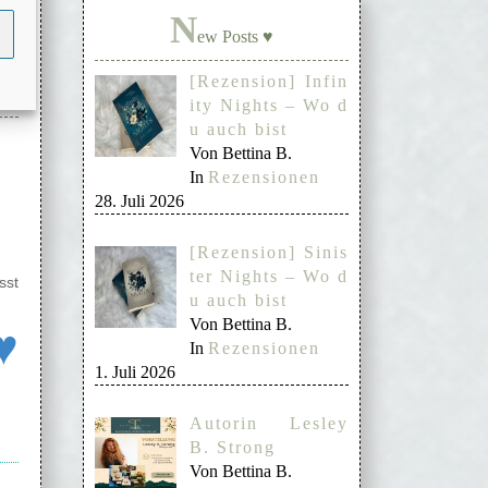
N
ew Posts ♥
[Rezension] Infin
ity Nights – Wo d
u auch bist
Von Bettina B.
In
Rezensionen
28. Juli 2026
[Rezension] Sinis
ter Nights – Wo d
sst
u auch bist
Von Bettina B.
♥
In
Rezensionen
1. Juli 2026
Autorin Lesley
B. Strong
Von Bettina B.