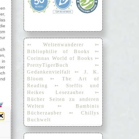
nen
er,
das
die
vom
zur
➳ Weltenwanderer
➳
sch
Bibliophilie of Books
➳
en,
Corinnas World of Books
➳
 in
PrettyTigerBuch
➳
ber
Gedankenvielfalt
➳ J. K.
uch
Bloom
➳ The Art of
und
Reading
➳ Steffis und
Heikes Lesezauber
➳
Bücher Seiten zu anderen
Welten
➳ Bambinis
Bücherzauber
➳ Chillys
Buchwelt
als
ult
ich