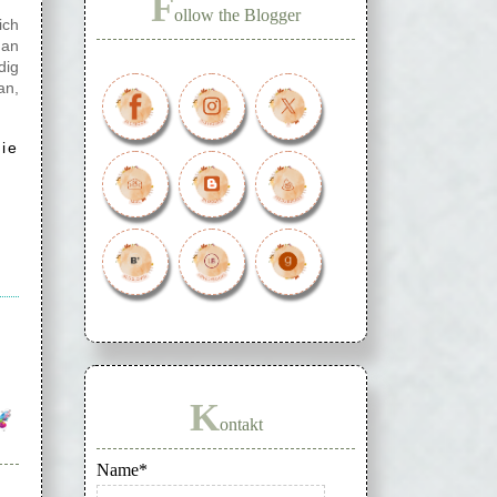
F
ollow the Blogger
ch
 an
dig
an,
ie
K
ontakt
Name*