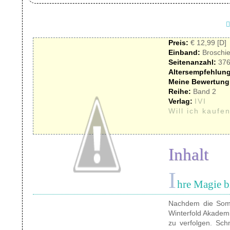
Preis:
€ 12,99 [D]
Einband:
Broschie
Seitenanzahl:
37
Altersempfehlung
Meine Bewertung
Reihe:
Band 2
Verlag:
IVI
Will ich kaufen
Inhalt
I
hre Magie b
Nachdem die Somme
Winterfold Akadem
zu verfolgen. Sch