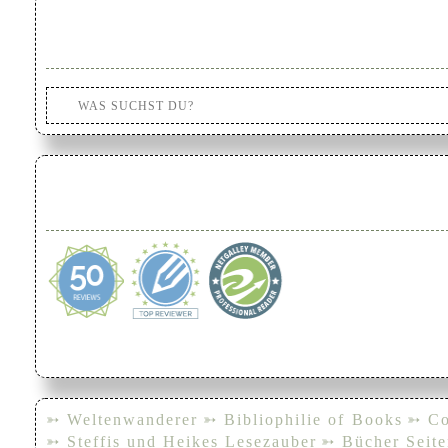
➳ Weltenwanderer
➳ Bibliophilie of Books
➳ Co
➳ Steffis und Heikes Lesezauber
➳ Bücher Seite