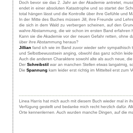
Doch bevor sie das 2. Jahr an der Akademie antretet, mus
endet in einer absoluten Katastrophe und so startet der Sch
total hängen lässt und die Kontrolle über ihre Gefühle und Ma
In der Mitte des Buches müssen Jill, ihre Freunde und Leh
die sich in dem Wald zu verbergen scheinen, auf den Grun
wahre Abstammung, die wir schon im ersten Band erfahren habe
Kann sie die Akademie vor der neuen Gefahr retten, ohne 
über ihre Abstammung heraus?
Jillian
fand ich wie im Band zuvor wieder sehr sympathisch t
und Selbstbewusstsein anging, obwohl das ganz schön leid
Auch die anderen Charaktere sowohl alte als auch neue, die 
Der
Schreibstil
war an manchen Stellen etwas langatmig, s
Die
Spannung
kam leider erst richtig im Mittelteil erst zum
Linea Harris hat mich auch mit diesem Buch wieder mal in i
Verfügung gestellt und bedanke mich recht herzlich dafür. A
Orte kennenlernen. Auch wurden manche Dingen, auf die man 