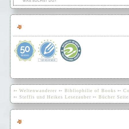
➳ Weltenwanderer
➳ Bibliophilie of Books
➳ Co
➳ Steffis und Heikes Lesezauber
➳ Bücher Seite