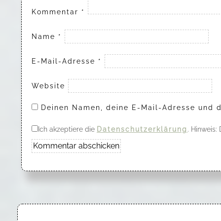
Kommentar
*
Name
*
E-Mail-Adresse
*
Website
Deinen Namen, deine E-Mail-Adresse und d
Ich akzeptiere die
Datenschutzerklärung
. Hinweis: