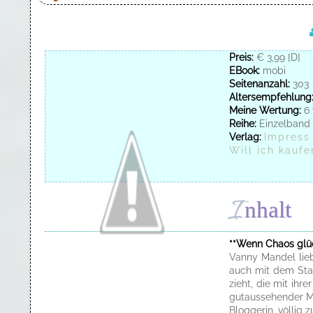
Preis:
€ 3,99 [D]
EBook:
mobi
Seitenanzahl:
303
Altersempfehlung
Meine Wertung:
6 
Reihe:
Einzelband
Verlag:
Impress
Will ich kaufe
I
nhalt
**Wenn Chaos glü
Vanny Mandel lieb
auch mit dem Sta
zieht, die mit ih
gutaussehender M
Bloggerin, völlig