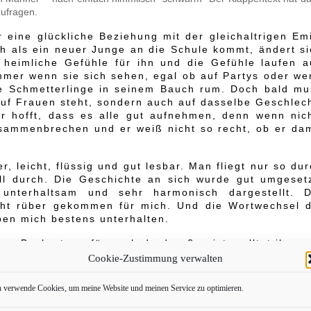
zufragen.
eine glückliche Beziehung mit der gleichaltrigen Emi
ch als ein neuer Junge an die Schule kommt, ändert si
t heimliche Gefühle für ihn und die Gefühle laufen a
mer wenn sie sich sehen, egal ob auf Partys oder we
die Schmetterlinge in seinem Bauch rum. Doch bald mu
uf Frauen steht, sondern auch auf dasselbe Geschlech
r hofft, dass es alle gut aufnehmen, denn wenn nich
usammenbrechen und er weiß nicht so recht, ob er dam
er, leicht, flüssig und gut lesbar. Man fliegt nur so du
ll durch. Die Geschichte an sich wurde gut umgesetz
unterhaltsam und sehr harmonisch dargestellt. D
cht rüber gekommen für mich. Und die Wortwechsel d
ben mich bestens unterhalten.
s Buch etwas für euch da draußen ist, solltet ihr eu
Leseprobe verschaffen, um dies herauszufinden oder 
Cookie-Zustimmung verwalten
nten Onlineshops zulegen und einfach drauf los lese
ie liebe Ina einen einfach in seinen Bann zieht. Das 
h verwende Cookies, um meine Website und meinen Service zu optimieren.
einung zu ihrem Schreibstil, ihren Geschichten und i
mit einfließt. Und sie bringt alles so locker und lei