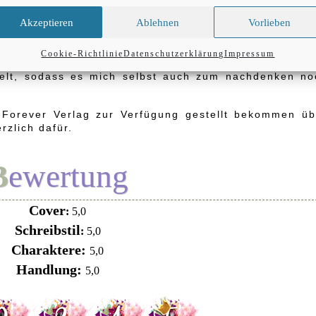
n Lächeln ins Gesicht bekommt. Ich selbst habe von i
Akzeptieren
Ablehnen
Vorlieben
sen oder sollte ich sagen nur so verschlungen? Und f
 dieses Buch lesen will.
Cookie-Richtlinie
Datenschutzerklärung
Impressum
st Outen und deren Probleme die damit verbunden si
elt, sodass es mich selbst auch zum nachdenken no
 Forever Verlag zur Verfügung gestellt bekommen üb
rzlich dafür.
Bewertung
Cover
:
5,0
Schreibstil
:
5,0
Charaktere:
5,0
Handlung:
5,0