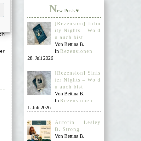
hr
N
ew Posts ♥
ür
[Rezension] Infin
nd
ity Nights – Wo d
ch
u auch bist
Von Bettina B.
er
In
Rezensionen
28. Juli 2026
[Rezension] Sinis
ter Nights – Wo d
u auch bist
Von Bettina B.
In
Rezensionen
1. Juli 2026
Autorin Lesley
B. Strong
Von Bettina B.