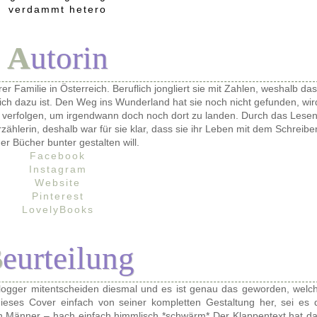
verdammt hetero
Autorin
r Familie in Österreich. Beruflich jongliert sie mit Zahlen, weshalb das
ich dazu ist. Den Weg ins Wunderland hat sie noch nicht gefunden, wir
 verfolgen, um irgendwann doch noch dort zu landen. Durch das Lese
ählerin, deshalb war für sie klar, dass sie ihr Leben mit dem Schreibe
er Bücher bunter gestalten will.
Facebook
Instagram
Website
Pinterest
LovelyBooks
Beurteilung
logger mitentscheiden diesmal und es ist genau das geworden, welc
dieses Cover einfach von seiner kompletten Gestaltung her, sei es 
en Männer – hach einfach himmlisch *schwärm* Der Klappentext hat d