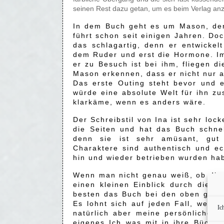
seinen Rest dazu getan, um es beim Verlag an
In dem Buch geht es um Mason, der 
führt schon seit einigen Jahren. Do
das schlagartig, denn er entwickel
dem Ruder und erst die Hormone. Im
er zu Besuch ist bei ihm, fliegen 
Mason erkennen, dass er nicht nur a
Das erste Outing steht bevor und e
würde eine absolute Welt für ihn z
klarkäme, wenn es anders wäre.
Der Schreibstil von Ina ist sehr lock
die Seiten und hat das Buch schne
denn sie ist sehr amüsant, gut 
Charaktere sind authentisch und e
hin und wieder betrieben wurden ha
Wenn man nicht genau weiß, ob diese
einen kleinen Einblick durch die 
besten das Buch bei den oben genan
Es lohnt sich auf jeden Fall, weil d
Ic
natürlich aber meine persönliche M
eigenes Ich was mit in ihre Bücher 