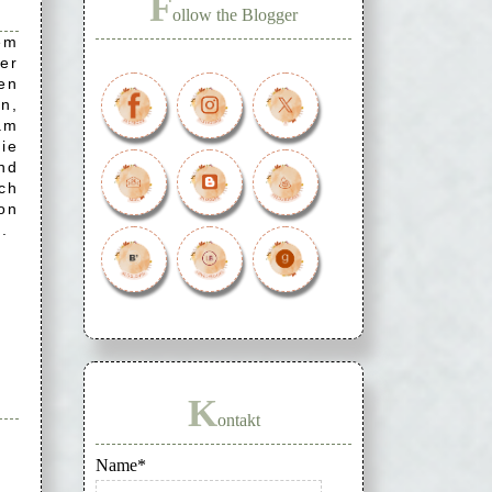
F
ollow the Blogger
em
er
en
n,
am
ie
nd
ch
on
.
K
ontakt
Name*