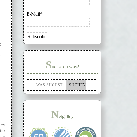
E-Mail*
d
n
n
S
uchst du was?
N
etgalley
hes
der
ann