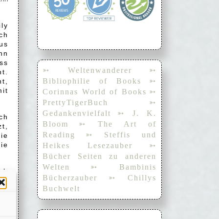
ly
ch
us
nn
ss
➳ Weltenwanderer
➳
t.
Bibliophilie of Books
➳
t,
it
Corinnas World of Books
➳
PrettyTigerBuch
➳
Gedankenvielfalt
➳ J. K.
rch
Bloom
➳ The Art of
t,
Reading
➳ Steffis und
ie
ie
Heikes Lesezauber
➳
Bücher Seiten zu anderen
Welten
➳ Bambinis
ch
Bücherzauber
➳ Chillys
am
Buchwelt
n.
ist
hr
cht