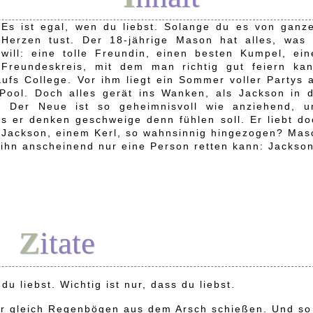
Es ist egal, wen du liebst. Solange du es von ganz
Herzen tust. Der 18-jährige Mason hat alles, was 
will: eine tolle Freundin, einen besten Kumpel, ein
Freundeskreis, mit dem man richtig gut feiern kan
ufs College. Vor ihm liegt ein Sommer voller Partys 
Pool. Doch alles gerät ins Wanken, als Jackson in d
t. Der Neue ist so geheimnisvoll wie anziehend, u
s er denken geschweige denn fühlen soll. Er liebt do
u Jackson, einem Kerl, so wahnsinnig hingezogen? Mas
 ihn anscheinend nur eine Person retten kann: Jackson
Zitate
du liebst. Wichtig ist nur, dass du liebst.
ir gleich Regenbögen aus dem Arsch schießen. Und so