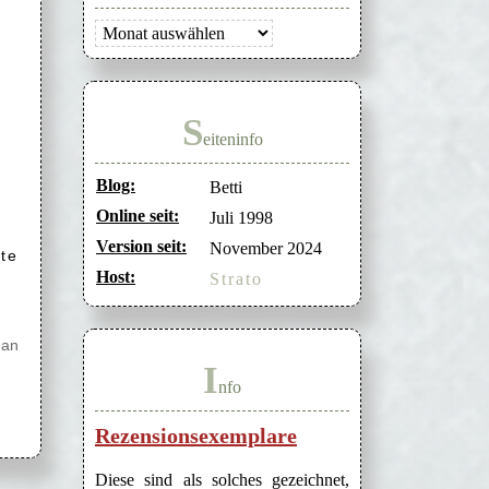
Archiv
S
eiteninfo
Blog:
Betti
Online seit:
Juli 1998
Version seit:
November 2024
te
Host:
Strato
 an
I
nfo
Rezensionsexemplare
Diese sind als solches gezeichnet,