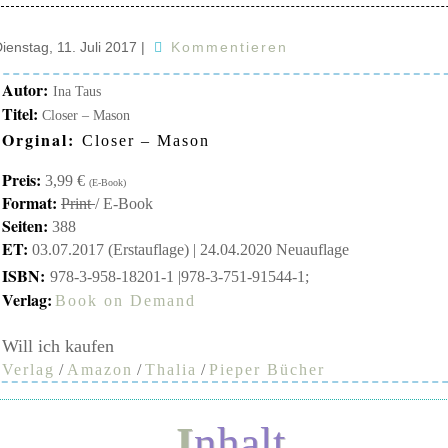
ienstag, 11. Juli 2017
|
Kommentieren
Autor:
Ina Taus
Titel:
Closer – Mason
Orginal:
Closer – Mason
Preis:
3,99 €
(E-Book)
Format:
Print
/ E-Book
Seiten:
388
ET:
03.07.2017 (Erstauflage) | 24.04.2020 Neuauflage
ISBN:
978-3-958-18201-1 |978-3-751-91544-1;
Verlag:
Book on Demand
Will ich kaufen
Verlag
/
Amazon
/
Thalia
/
Pieper Bücher
Inhalt