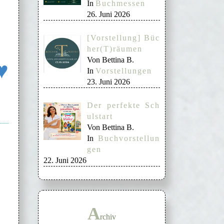
In
Buchmessen
26. Juni 2026
[Vorstellung] Büc
her(T)räumen
Von Bettina B.
♥
In
Vorstellungen
23. Juni 2026
Der perfekte Sch
ulstart
Von Bettina B.
In
Buchvorstellun
gen
22. Juni 2026
A
rchiv