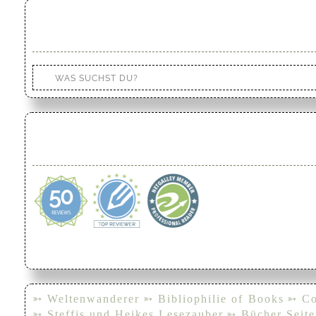
➳ Weltenwanderer
➳ Bibliophilie of Books
➳ Co
➳ Steffis und Heikes Lesezauber
➳ Bücher Seite