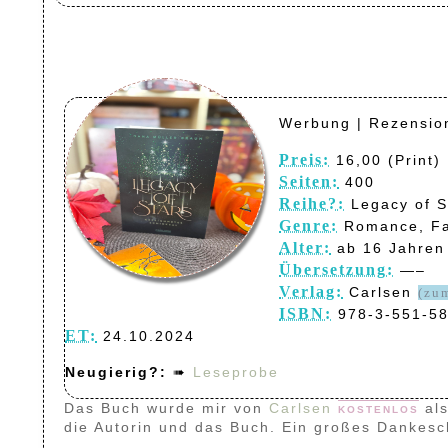
Werbung | Rezensio
Preis:
16,00 (Print) 
Seiten:
400
Reihe?:
Legacy of S
Genre:
Romance, Fan
Alter:
ab 16 Jahren
Übersetzung:
—–
Verlag:
Carlsen
(zu
ISBN:
978-3-551-58
ET:
24.10.2024
Neugierig?:
➠
Leseprobe
Das Buch wurde mir von
Carlsen
kostenlos
al
die Autorin und das Buch. Ein großes Dankesc