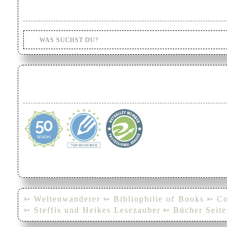
➳ Weltenwanderer
➳ Bibliophilie of Books
➳ Co
➳ Steffis und Heikes Lesezauber
➳ Bücher Seite