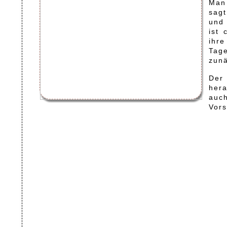
Man 
sagt
und 
ist 
ihr
Tage
zunä
Der 
her
auch
Vors