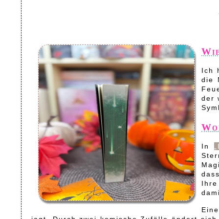
Wie
Ich 
die 
Feue
der 
Symb
Wor
In
„
Ste
Magi
dass
Ihre
dami
Eine
jagt. Durch zwei komische Zufälle ändert sich