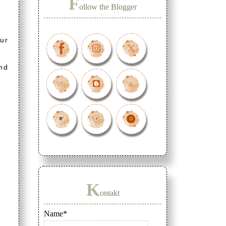
F
ollow the Blogger
ur
nd
K
ontakt
Name*