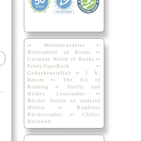
➳ Weltenwanderer
➳
Bibliophilie of Books
➳
Corinnas World of Books
➳
PrettyTigerBuch
➳
Gedankenvielfalt
➳ J. K.
Bloom
➳ The Art of
Reading
➳ Steffis und
Heikes Lesezauber
➳
Bücher Seiten zu anderen
Welten
➳ Bambinis
Bücherzauber
➳ Chillys
Buchwelt