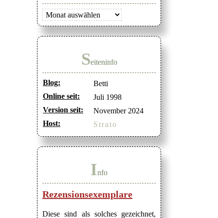
Archiv
S
eiteninfo
Blog:
Betti
Online seit:
Juli 1998
Version seit:
November 2024
Host:
Strato
I
nfo
Rezensionsexemplare
Diese sind als solches gezeichnet,