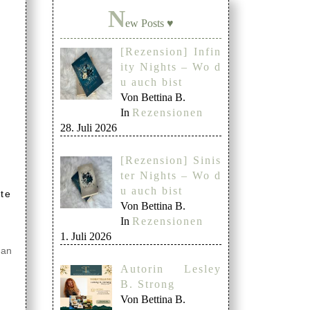
N
ew Posts ♥
[Rezension] Infin
ity Nights – Wo d
u auch bist
Von Bettina B.
In
Rezensionen
28. Juli 2026
[Rezension] Sinis
ter Nights – Wo d
u auch bist
te
Von Bettina B.
In
Rezensionen
1. Juli 2026
 an
Autorin Lesley
B. Strong
Von Bettina B.