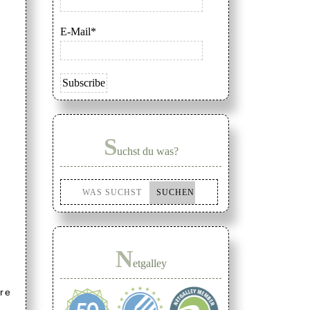
E-Mail*
S
uchst du was?
N
etgalley
re