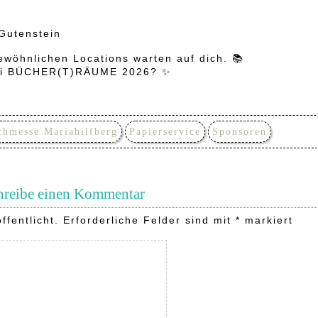
 Gutenstein
ewöhnlichen Locations warten auf dich. 📚
 bei BÜCHER(T)RÄUME 2026? ✨
chmesse Mariahilfberg
Papierservice
Sponsoren
hreibe einen Kommentar
ffentlicht.
Erforderliche Felder sind mit
*
markiert