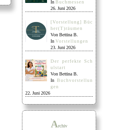
In
Buchmessen
26. Juni 2026
[Vorstellung] Büc
her(T)räumen
Von Bettina B.
In
Vorstellungen
23. Juni 2026
Der perfekte Sch
ulstart
Von Bettina B.
In
Buchvorstellun
gen
22. Juni 2026
A
rchiv